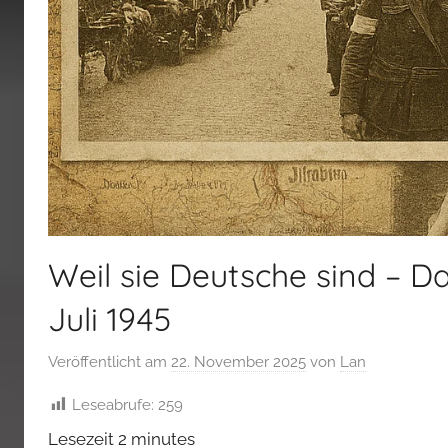
Weil sie Deutsche sind – D
Juli 1945
Veröffentlicht am
22. November 2025
von
Lan
Leseabrufe:
259
Lesezeit
2
minutes