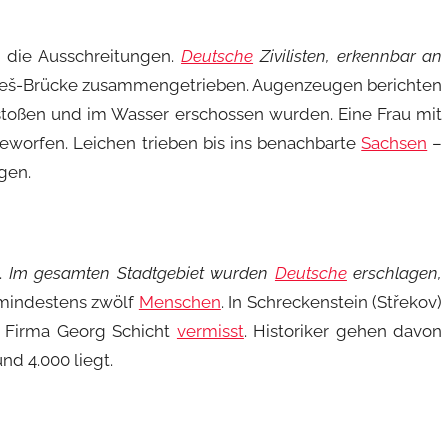
die Ausschreitungen.
Deutsche
Zivilisten, erkennbar an
eneš-Brücke zusammengetrieben. Augenzeugen berichten
estoßen und im Wasser erschossen wurden. Eine Frau mit
worfen. Leichen trieben bis ins benachbarte
Sachsen
–
gen.
e.
Im gesamten Stadtgebiet wurden
Deutsche
erschlagen,
mindestens zwölf
Menschen
. In Schreckenstein (Střekov)
r Firma Georg Schicht
vermisst
. Historiker gehen davon
nd 4.000 liegt.