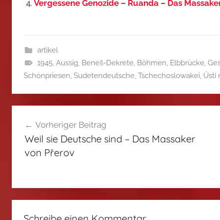
Vergessene Genozide – Ruanda – Das Massake
artikel
1945
,
Aussig
,
Beneš-Dekrete
,
Böhmen
,
Elbbrücke
,
Ges
Schönpriesen
,
Sudetendeutsche
,
Tschechoslowakei
,
Ústí
Beitragsnavigation
Vorheriger Beitrag
Weil sie Deutsche sind – Das Massaker
von Přerov
Schreibe einen Kommentar