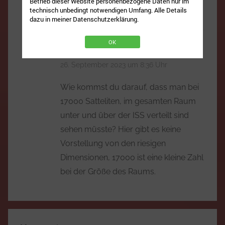
Betrieb dieser Website personenbezogene Daten nur im
technisch unbedingt notwendigen Umfang. Alle Details
v=U4T0il6fcKs
dazu in meiner Datenschutzerklärung.
OK
ThereIsNoFlatEarthProof
sagt:
26. September 2023 um 8:36 Uhr
Wie kommst du darauf, dass man bei
17000 Satteliten, im gesamten Raum
unter und über der ISS verteilt sind
sehen müsste? Hier gibt es keine
Vorstellung von den riesigen
Dimensionen, 17000 ist eine kleine Zahl
bei der Größe des Raums.