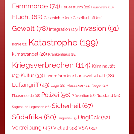
Farmmorde
(74)
Feuersturm
(22)
Feuerwehr
(16)
Flucht
(62)
Gesellschaft
(22)
Geschichte
(20)
Invasion
(91)
Gewalt
(78)
Integration
(23)
Katastrophe
(199)
Ironie
(17)
klimawandel
(28)
Krankenhaus
(18)
Kriegsverbrechen
(114)
Kriminalität
Kultur
(33)
(29)
Landwirtschaft
(28)
Landreform
(20)
Luftangriff
(49)
Massaker
(21)
Lüge
(18)
Neger
(17)
Polizei
(56)
Russland
(21)
Plaasmoorde
(18)
Prävention
(18)
Sicherheit
(67)
Sagen und Legenden
(16)
Südafrika
(80)
Unglück
(52)
Tragödie
(15)
Vertreibung
(43)
Vielfalt
(33)
VSA
(32)