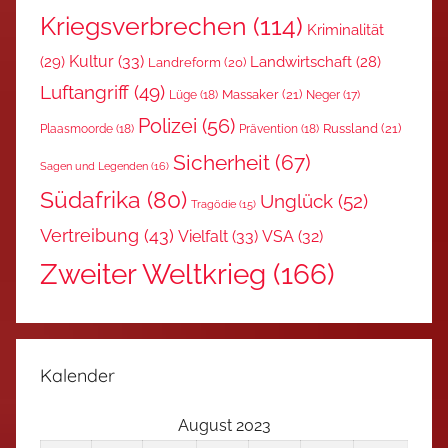
Kriegsverbrechen
(114)
Kriminalität
Kultur
(33)
(29)
Landwirtschaft
(28)
Landreform
(20)
Luftangriff
(49)
Massaker
(21)
Lüge
(18)
Neger
(17)
Polizei
(56)
Russland
(21)
Plaasmoorde
(18)
Prävention
(18)
Sicherheit
(67)
Sagen und Legenden
(16)
Südafrika
(80)
Unglück
(52)
Tragödie
(15)
Vertreibung
(43)
Vielfalt
(33)
VSA
(32)
Zweiter Weltkrieg
(166)
Kalender
August 2023