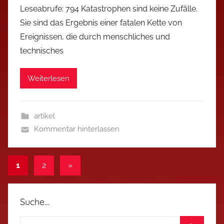
Leseabrufe: 794 Katastrophen sind keine Zufälle.
Sie sind das Ergebnis einer fatalen Kette von
Ereignissen, die durch menschliches und
technisches
Weiterlesen
artikel
Kommentar hinterlassen
Seitennummerierung
Nächste
1
2
»
Beiträge
der
Beiträge
Suche…
Suchen