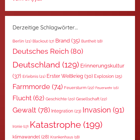
Derzeitige Schlagwörter…
Brand
(35)
Berlin
(21)
Blackout
(17)
Buntheit
(18)
Deutsches Reich
(80)
Deutschland
(129)
Erinnerungskultur
(37)
Erster Weltkrieg
(30)
Explosion
(25)
Erlebnis
(21)
Farmmorde
(74)
Feuersturm
(22)
Feuerwehr
(16)
Flucht
(62)
Gesellschaft
(22)
Geschichte
(20)
Invasion
(91)
Gewalt
(78)
Integration
(23)
Katastrophe
(199)
Ironie
(17)
klimawandel
(28)
Krankenhaus
(18)