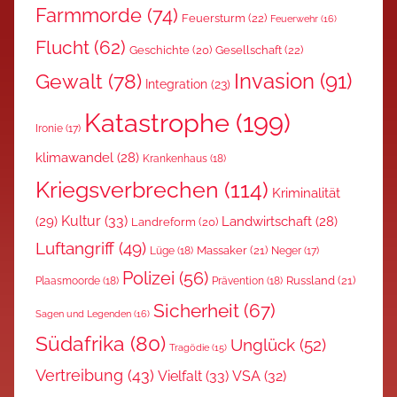
Farmmorde
(74)
Feuersturm
(22)
Feuerwehr
(16)
Flucht
(62)
Gesellschaft
(22)
Geschichte
(20)
Invasion
(91)
Gewalt
(78)
Integration
(23)
Katastrophe
(199)
Ironie
(17)
klimawandel
(28)
Krankenhaus
(18)
Kriegsverbrechen
(114)
Kriminalität
Kultur
(33)
(29)
Landwirtschaft
(28)
Landreform
(20)
Luftangriff
(49)
Massaker
(21)
Lüge
(18)
Neger
(17)
Polizei
(56)
Russland
(21)
Plaasmoorde
(18)
Prävention
(18)
Sicherheit
(67)
Sagen und Legenden
(16)
Südafrika
(80)
Unglück
(52)
Tragödie
(15)
Vertreibung
(43)
Vielfalt
(33)
VSA
(32)