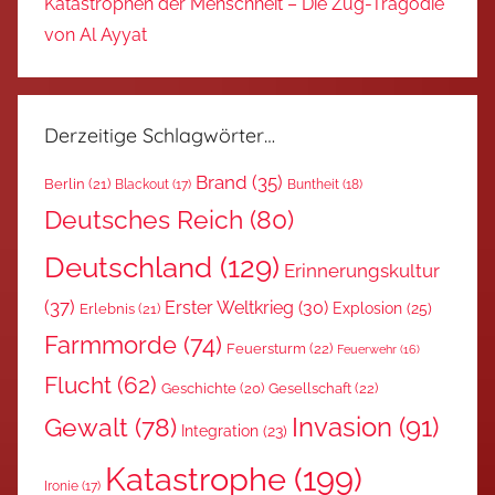
Katastrophen der Menschheit – Die Zug-Tragödie
von Al Ayyat
Derzeitige Schlagwörter…
Brand
(35)
Berlin
(21)
Blackout
(17)
Buntheit
(18)
Deutsches Reich
(80)
Deutschland
(129)
Erinnerungskultur
(37)
Erster Weltkrieg
(30)
Explosion
(25)
Erlebnis
(21)
Farmmorde
(74)
Feuersturm
(22)
Feuerwehr
(16)
Flucht
(62)
Gesellschaft
(22)
Geschichte
(20)
Invasion
(91)
Gewalt
(78)
Integration
(23)
Katastrophe
(199)
Ironie
(17)