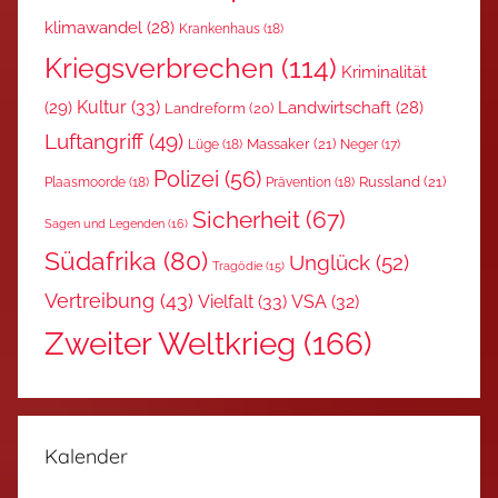
klimawandel
(28)
Krankenhaus
(18)
Kriegsverbrechen
(114)
Kriminalität
Kultur
(33)
(29)
Landwirtschaft
(28)
Landreform
(20)
Luftangriff
(49)
Massaker
(21)
Lüge
(18)
Neger
(17)
Polizei
(56)
Russland
(21)
Plaasmoorde
(18)
Prävention
(18)
Sicherheit
(67)
Sagen und Legenden
(16)
Südafrika
(80)
Unglück
(52)
Tragödie
(15)
Vertreibung
(43)
Vielfalt
(33)
VSA
(32)
Zweiter Weltkrieg
(166)
Kalender