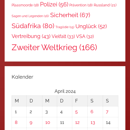
Polizei
(56)
Russland
(21)
Plaasmoorde
(18)
Prävention
(18)
Sicherheit
(67)
Sagen und Legenden
(16)
Südafrika
(80)
Unglück
(52)
Tragödie
(15)
Vertreibung
(43)
Vielfalt
(33)
VSA
(32)
Zweiter Weltkrieg
(166)
Kalender
April 2024
M
D
M
D
F
S
S
1
2
3
4
5
6
7
8
9
10
11
12
13
14