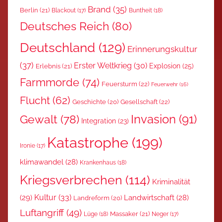
Brand
(35)
Berlin
(21)
Blackout
(17)
Buntheit
(18)
Deutsches Reich
(80)
Deutschland
(129)
Erinnerungskultur
(37)
Erster Weltkrieg
(30)
Explosion
(25)
Erlebnis
(21)
Farmmorde
(74)
Feuersturm
(22)
Feuerwehr
(16)
Flucht
(62)
Gesellschaft
(22)
Geschichte
(20)
Invasion
(91)
Gewalt
(78)
Integration
(23)
Katastrophe
(199)
Ironie
(17)
klimawandel
(28)
Krankenhaus
(18)
Kriegsverbrechen
(114)
Kriminalität
Kultur
(33)
(29)
Landwirtschaft
(28)
Landreform
(20)
Luftangriff
(49)
Massaker
(21)
Lüge
(18)
Neger
(17)