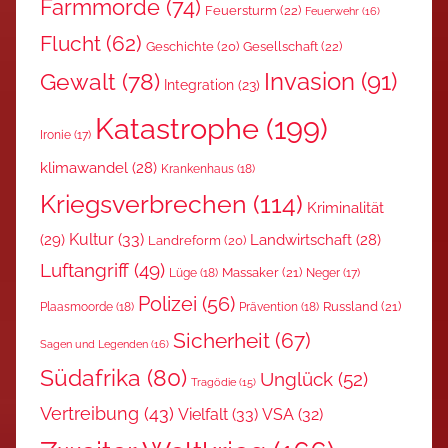
Farmmorde
(74)
Feuersturm
(22)
Feuerwehr
(16)
Flucht
(62)
Gesellschaft
(22)
Geschichte
(20)
Invasion
(91)
Gewalt
(78)
Integration
(23)
Katastrophe
(199)
Ironie
(17)
klimawandel
(28)
Krankenhaus
(18)
Kriegsverbrechen
(114)
Kriminalität
Kultur
(33)
(29)
Landwirtschaft
(28)
Landreform
(20)
Luftangriff
(49)
Massaker
(21)
Lüge
(18)
Neger
(17)
Polizei
(56)
Russland
(21)
Plaasmoorde
(18)
Prävention
(18)
Sicherheit
(67)
Sagen und Legenden
(16)
Südafrika
(80)
Unglück
(52)
Tragödie
(15)
Vertreibung
(43)
Vielfalt
(33)
VSA
(32)