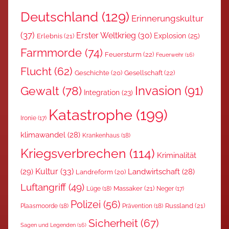
Deutschland
(129)
Erinnerungskultur
(37)
Erster Weltkrieg
(30)
Explosion
(25)
Erlebnis
(21)
Farmmorde
(74)
Feuersturm
(22)
Feuerwehr
(16)
Flucht
(62)
Gesellschaft
(22)
Geschichte
(20)
Invasion
(91)
Gewalt
(78)
Integration
(23)
Katastrophe
(199)
Ironie
(17)
klimawandel
(28)
Krankenhaus
(18)
Kriegsverbrechen
(114)
Kriminalität
Kultur
(33)
(29)
Landwirtschaft
(28)
Landreform
(20)
Luftangriff
(49)
Massaker
(21)
Lüge
(18)
Neger
(17)
Polizei
(56)
Russland
(21)
Plaasmoorde
(18)
Prävention
(18)
Sicherheit
(67)
Sagen und Legenden
(16)