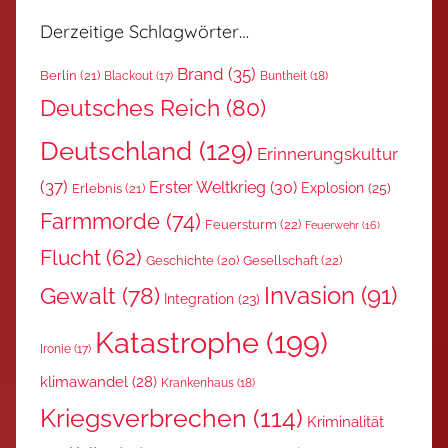
Derzeitige Schlagwörter…
Brand
(35)
Berlin
(21)
Blackout
(17)
Buntheit
(18)
Deutsches Reich
(80)
Deutschland
(129)
Erinnerungskultur
(37)
Erster Weltkrieg
(30)
Explosion
(25)
Erlebnis
(21)
Farmmorde
(74)
Feuersturm
(22)
Feuerwehr
(16)
Flucht
(62)
Gesellschaft
(22)
Geschichte
(20)
Invasion
(91)
Gewalt
(78)
Integration
(23)
Katastrophe
(199)
Ironie
(17)
klimawandel
(28)
Krankenhaus
(18)
Kriegsverbrechen
(114)
Kriminalität