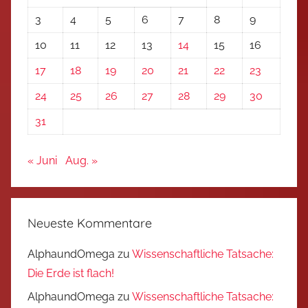
3
4
5
6
7
8
9
10
11
12
13
14
15
16
17
18
19
20
21
22
23
24
25
26
27
28
29
30
31
« Juni
Aug. »
Neueste Kommentare
AlphaundOmega
zu
Wissenschaftliche Tatsache:
Die Erde ist flach!
AlphaundOmega
zu
Wissenschaftliche Tatsache: