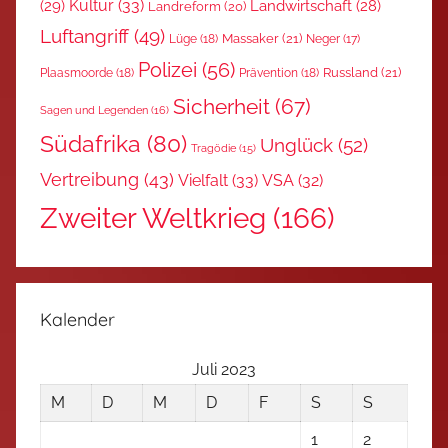
Kultur
(33)
(29)
Landwirtschaft
(28)
Landreform
(20)
Luftangriff
(49)
Massaker
(21)
Lüge
(18)
Neger
(17)
Polizei
(56)
Russland
(21)
Plaasmoorde
(18)
Prävention
(18)
Sicherheit
(67)
Sagen und Legenden
(16)
Südafrika
(80)
Unglück
(52)
Tragödie
(15)
Vertreibung
(43)
Vielfalt
(33)
VSA
(32)
Zweiter Weltkrieg
(166)
Kalender
Juli 2023
M
D
M
D
F
S
S
1
2