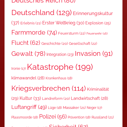
Deutsches Reich
(80)
Deutschland
(129)
Erinnerungskultur
(37)
Erster Weltkrieg
(30)
Explosion
(25)
Erlebnis
(21)
Farmmorde
(74)
Feuersturm
(22)
Feuerwehr
(16)
Flucht
(62)
Gesellschaft
(22)
Geschichte
(20)
Invasion
(91)
Gewalt
(78)
Integration
(23)
Katastrophe
(199)
Ironie
(17)
klimawandel
(28)
Krankenhaus
(18)
Kriegsverbrechen
(114)
Kriminalität
Kultur
(33)
(29)
Landwirtschaft
(28)
Landreform
(20)
Luftangriff
(49)
Massaker
(21)
Lüge
(18)
Neger
(17)
Polizei
(56)
Russland
(21)
Plaasmoorde
(18)
Prävention
(18)
Sicherheit
(67)