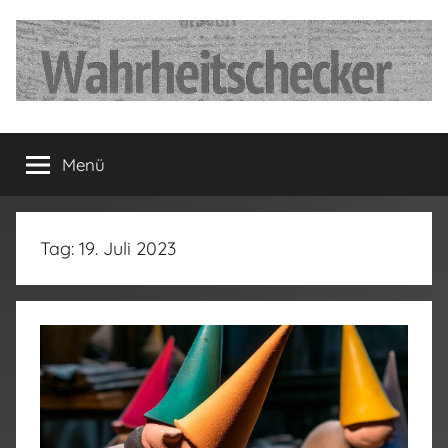
Zum
Inhalt
springen
…
Menü
Deutschland
hat
Tag:
19. Juli 2023
fertig…!