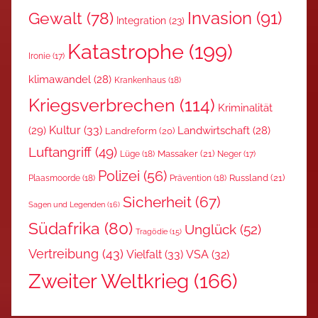
Invasion
(91)
Gewalt
(78)
Integration
(23)
Katastrophe
(199)
Ironie
(17)
klimawandel
(28)
Krankenhaus
(18)
Kriegsverbrechen
(114)
Kriminalität
Kultur
(33)
(29)
Landwirtschaft
(28)
Landreform
(20)
Luftangriff
(49)
Massaker
(21)
Lüge
(18)
Neger
(17)
Polizei
(56)
Russland
(21)
Plaasmoorde
(18)
Prävention
(18)
Sicherheit
(67)
Sagen und Legenden
(16)
Südafrika
(80)
Unglück
(52)
Tragödie
(15)
Vertreibung
(43)
Vielfalt
(33)
VSA
(32)
Zweiter Weltkrieg
(166)