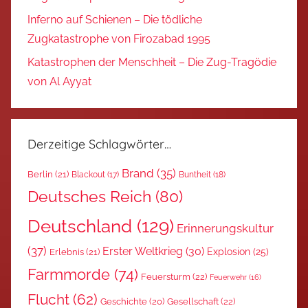
Inferno auf Schienen – Die tödliche
Zugkatastrophe von Firozabad 1995
Katastrophen der Menschheit – Die Zug-Tragödie
von Al Ayyat
Derzeitige Schlagwörter…
Brand
(35)
Berlin
(21)
Blackout
(17)
Buntheit
(18)
Deutsches Reich
(80)
Deutschland
(129)
Erinnerungskultur
(37)
Erster Weltkrieg
(30)
Explosion
(25)
Erlebnis
(21)
Farmmorde
(74)
Feuersturm
(22)
Feuerwehr
(16)
Flucht
(62)
Gesellschaft
(22)
Geschichte
(20)