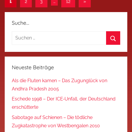
Seitennummerierung
Nächste
1
2
3
…
12
»
Beiträge
der
Beiträge
Suche…
Suchen
nach:
Suchen
Neueste Beiträge
Als die Fluten kamen – Das Zugunglück von
Andhra Pradesh 2005
Eschede 1998 – Der ICE‑Unfall, der Deutschland
erschütterte
Sabotage auf Schienen – Die tödliche
Zugkatastrophe von Westbengalen 2010