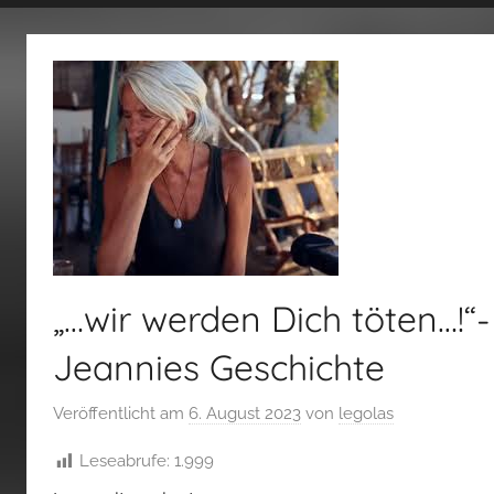
fertig…!
„…wir werden Dich töten…!“
Jeannies Geschichte
Veröffentlicht am
6. August 2023
von
legolas
Leseabrufe:
1.999