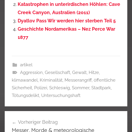
Katastrophen in unterirdischen Höhlen: Cave
Creek Canyon, Australien (2011)
Dyatlov Pass Wir werden hier sterben Teil 5
Geschichte Nordamerikas – Nez Perce War
1877
artikel
Aggression
,
Gesellschaft
,
Gewalt
,
Hitze
,
klimawandel
,
Kriminalität
,
Messerangriff
,
öffentliche
Sicherheit
,
Polizei
,
Schleswig
,
Sommer
,
Stadtpark
,
Tötungsdelikt
,
Untersuchungshaft
Beitragsnavigation
Vorheriger Beitrag
Messer, Morde & meteorologische