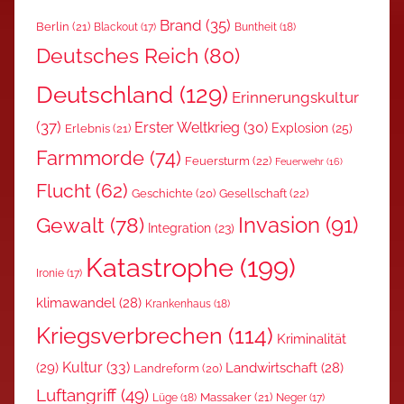
Brand
(35)
Berlin
(21)
Blackout
(17)
Buntheit
(18)
Deutsches Reich
(80)
Deutschland
(129)
Erinnerungskultur
(37)
Erster Weltkrieg
(30)
Explosion
(25)
Erlebnis
(21)
Farmmorde
(74)
Feuersturm
(22)
Feuerwehr
(16)
Flucht
(62)
Gesellschaft
(22)
Geschichte
(20)
Invasion
(91)
Gewalt
(78)
Integration
(23)
Katastrophe
(199)
Ironie
(17)
klimawandel
(28)
Krankenhaus
(18)
Kriegsverbrechen
(114)
Kriminalität
Kultur
(33)
(29)
Landwirtschaft
(28)
Landreform
(20)
Luftangriff
(49)
Massaker
(21)
Lüge
(18)
Neger
(17)