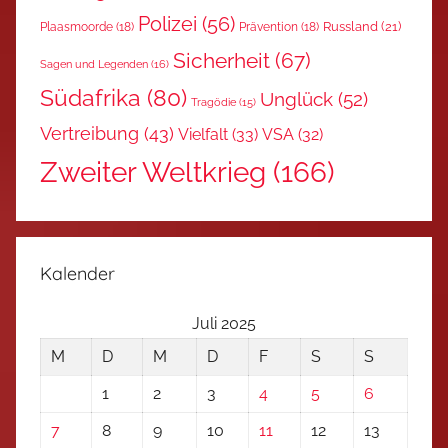
Polizei
(56)
Russland
(21)
Plaasmoorde
(18)
Prävention
(18)
Sicherheit
(67)
Sagen und Legenden
(16)
Südafrika
(80)
Unglück
(52)
Tragödie
(15)
Vertreibung
(43)
Vielfalt
(33)
VSA
(32)
Zweiter Weltkrieg
(166)
Kalender
Juli 2025
M
D
M
D
F
S
S
1
2
3
4
5
6
7
8
9
10
11
12
13