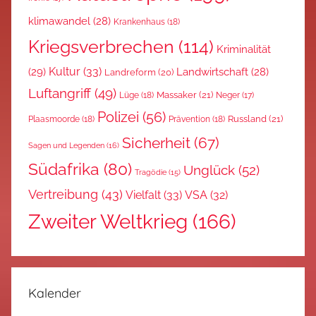
klimawandel
(28)
Krankenhaus
(18)
Kriegsverbrechen
(114)
Kriminalität
Kultur
(33)
(29)
Landwirtschaft
(28)
Landreform
(20)
Luftangriff
(49)
Massaker
(21)
Lüge
(18)
Neger
(17)
Polizei
(56)
Russland
(21)
Plaasmoorde
(18)
Prävention
(18)
Sicherheit
(67)
Sagen und Legenden
(16)
Südafrika
(80)
Unglück
(52)
Tragödie
(15)
Vertreibung
(43)
Vielfalt
(33)
VSA
(32)
Zweiter Weltkrieg
(166)
Kalender