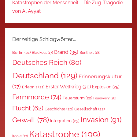
Katastrophen der Menschheit – Die Zug-Tragödie
von Al Ayyat
Derzeitige Schlagwörter…
Brand
(35)
Berlin
(21)
Blackout
(17)
Buntheit
(18)
Deutsches Reich
(80)
Deutschland
(129)
Erinnerungskultur
(37)
Erster Weltkrieg
(30)
Explosion
(25)
Erlebnis
(21)
Farmmorde
(74)
Feuersturm
(22)
Feuerwehr
(16)
Flucht
(62)
Gesellschaft
(22)
Geschichte
(20)
Invasion
(91)
Gewalt
(78)
Integration
(23)
Katastrophe
(199)
Ironie
(17)