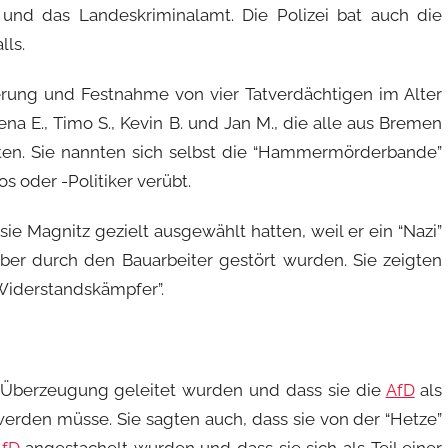
und das Landeskriminalamt. Die Polizei bat auch die
lls.
zierung und Festnahme von vier Tatverdächtigen im Alter
na E., Timo S., Kevin B. und Jan M., die alle aus Bremen
en. Sie nannten sich selbst die “Hammermörderbande”
 oder -Politiker verübt.
sie Magnitz gezielt ausgewählt hatten, weil er ein “Nazi”
 aber durch den Bauarbeiter gestört wurden. Sie zeigten
“Widerstandskämpfer”.
en Überzeugung geleitet wurden und dass sie die
AfD
als
 werden müsse. Sie sagten auch, dass sie von der “Hetze”
AfD
angestachelt wurden und dass sie sich als Teil einer