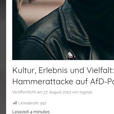
Kultur, Erlebnis und Vielf
Hammerattacke auf AfD-Pol
Veröffentlicht am
27. August 2023
von
legolas
Leseabrufe:
951
Lesezeit
4
minutes