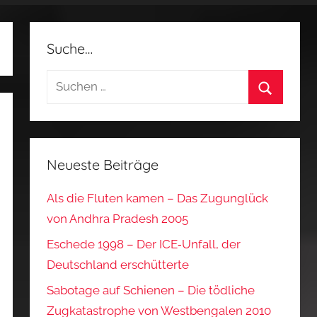
Suche…
Suchen
nach:
Suchen
Neueste Beiträge
Als die Fluten kamen – Das Zugunglück
von Andhra Pradesh 2005
Eschede 1998 – Der ICE‑Unfall, der
Deutschland erschütterte
Sabotage auf Schienen – Die tödliche
Zugkatastrophe von Westbengalen 2010