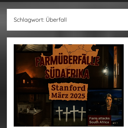
fertig…!
Schlagwort:
Überfall