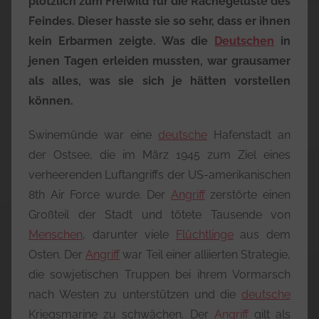
plötzlich zum Freiwild für die Rachegelüste des
Feindes. Dieser hasste sie so sehr, dass er ihnen
kein Erbarmen zeigte. Was die
Deutschen
in
jenen Tagen erleiden mussten, war grausamer
als alles, was sie sich je hätten vorstellen
können.
Swinemünde war eine
deutsche
Hafenstadt an
der Ostsee, die im März 1945 zum Ziel eines
verheerenden Luftangriffs der US-amerikanischen
8th Air Force wurde. Der
Angriff
zerstörte einen
Großteil der Stadt und tötete Tausende von
Menschen
, darunter viele
Flüchtlinge
aus dem
Osten. Der
Angriff
war Teil einer alliierten Strategie,
die sowjetischen Truppen bei ihrem Vormarsch
nach Westen zu unterstützen und die
deutsche
Kriegsmarine zu schwächen. Der
Angriff
gilt als