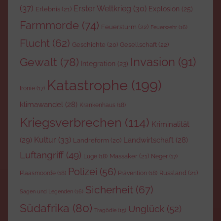
(37)
Erster Weltkrieg
(30)
Explosion
(25)
Erlebnis
(21)
Farmmorde
(74)
Feuersturm
(22)
Feuerwehr
(16)
Flucht
(62)
Gesellschaft
(22)
Geschichte
(20)
Invasion
(91)
Gewalt
(78)
Integration
(23)
Katastrophe
(199)
Ironie
(17)
klimawandel
(28)
Krankenhaus
(18)
Kriegsverbrechen
(114)
Kriminalität
Kultur
(33)
(29)
Landwirtschaft
(28)
Landreform
(20)
Luftangriff
(49)
Massaker
(21)
Lüge
(18)
Neger
(17)
Polizei
(56)
Russland
(21)
Plaasmoorde
(18)
Prävention
(18)
Sicherheit
(67)
Sagen und Legenden
(16)
Südafrika
(80)
Unglück
(52)
Tragödie
(15)