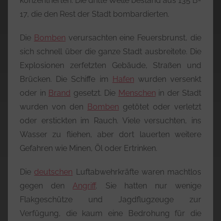
konzentrierten. Die dritte Welle bestand aus 135 B-
17, die den Rest der Stadt bombardierten.
Die
Bomben
verursachten eine Feuersbrunst, die
sich schnell über die ganze Stadt ausbreitete. Die
Explosionen zerfetzten Gebäude, Straßen und
Brücken. Die Schiffe im
Hafen
wurden versenkt
oder in
Brand
gesetzt. Die
Menschen
in der Stadt
wurden von den
Bomben
getötet oder verletzt
oder erstickten im Rauch. Viele versuchten, ins
Wasser zu fliehen, aber dort lauerten weitere
Gefahren wie Minen, Öl oder Ertrinken.
Die
deutschen
Luftabwehrkräfte waren machtlos
gegen den
Angriff
. Sie hatten nur wenige
Flakgeschütze und Jagdflugzeuge zur
Verfügung, die kaum eine Bedrohung für die