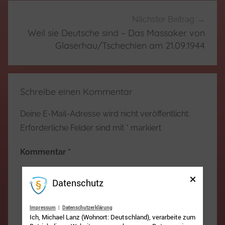
Nächster Beitrag
Weil sie Deutsche sind – Das Massaker von
Glaserhau/Tschechien am 21.09.1944
Schreibe einen Kommentar
Deine E-Mail-Adresse wird nicht veröffentlicht.
Erforderliche Felder sind mit
*
markiert
Kommentar
*
Datenschutz
Impressum
|
Datenschutzerklärung
Ich, Michael Lanz (Wohnort: Deutschland), verarbeite zum