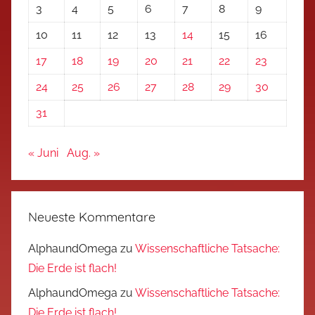
3
4
5
6
7
8
9
10
11
12
13
14
15
16
17
18
19
20
21
22
23
24
25
26
27
28
29
30
31
« Juni
Aug. »
Neueste Kommentare
AlphaundOmega
zu
Wissenschaftliche Tatsache:
Die Erde ist flach!
AlphaundOmega
zu
Wissenschaftliche Tatsache:
Die Erde ist flach!