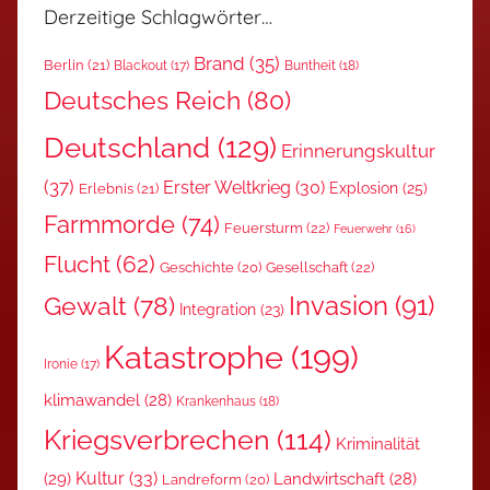
Derzeitige Schlagwörter…
Brand
(35)
Berlin
(21)
Blackout
(17)
Buntheit
(18)
Deutsches Reich
(80)
Deutschland
(129)
Erinnerungskultur
(37)
Erster Weltkrieg
(30)
Explosion
(25)
Erlebnis
(21)
Farmmorde
(74)
Feuersturm
(22)
Feuerwehr
(16)
Flucht
(62)
Gesellschaft
(22)
Geschichte
(20)
Invasion
(91)
Gewalt
(78)
Integration
(23)
Katastrophe
(199)
Ironie
(17)
klimawandel
(28)
Krankenhaus
(18)
Kriegsverbrechen
(114)
Kriminalität
Kultur
(33)
(29)
Landwirtschaft
(28)
Landreform
(20)