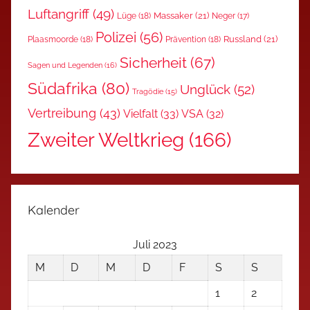
Luftangriff
(49)
Massaker
(21)
Lüge
(18)
Neger
(17)
Polizei
(56)
Russland
(21)
Plaasmoorde
(18)
Prävention
(18)
Sicherheit
(67)
Sagen und Legenden
(16)
Südafrika
(80)
Unglück
(52)
Tragödie
(15)
Vertreibung
(43)
Vielfalt
(33)
VSA
(32)
Zweiter Weltkrieg
(166)
Kalender
Juli 2023
M
D
M
D
F
S
S
1
2