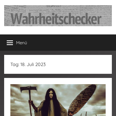
Zum
Inhalt
springen
…
Menü
Deutschland
hat
Tag:
18. Juli 2023
fertig…!