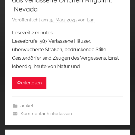
das verlassene Örtchen Rhyolith,
Nevada
Veröffentlicht am
15. März 2025
von
Lan
Lesezeit
2
minutes
Leseabrufe: 587 Verlassene Häuser,
überwucherte Straßen, bedrückende Stille –
Geisterdörfer sind Zeugen des Vergessens. Einst
lebendig, heute von Natur und
Weiterlesen
artikel
Kommentar hinterlassen