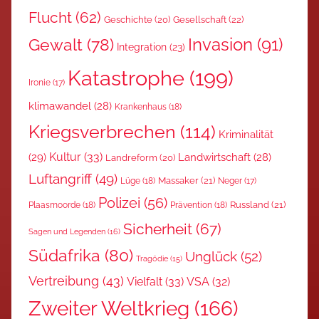
Flucht
(62)
Gesellschaft
(22)
Geschichte
(20)
Invasion
(91)
Gewalt
(78)
Integration
(23)
Katastrophe
(199)
Ironie
(17)
klimawandel
(28)
Krankenhaus
(18)
Kriegsverbrechen
(114)
Kriminalität
Kultur
(33)
(29)
Landwirtschaft
(28)
Landreform
(20)
Luftangriff
(49)
Massaker
(21)
Lüge
(18)
Neger
(17)
Polizei
(56)
Russland
(21)
Plaasmoorde
(18)
Prävention
(18)
Sicherheit
(67)
Sagen und Legenden
(16)
Südafrika
(80)
Unglück
(52)
Tragödie
(15)
Vertreibung
(43)
Vielfalt
(33)
VSA
(32)
Zweiter Weltkrieg
(166)