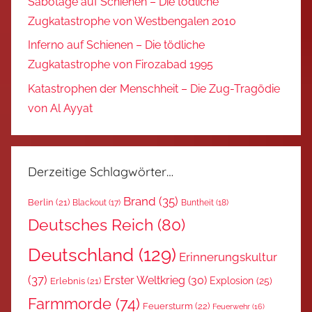
Sabotage auf Schienen – Die tödliche
Zugkatastrophe von Westbengalen 2010
Inferno auf Schienen – Die tödliche
Zugkatastrophe von Firozabad 1995
Katastrophen der Menschheit – Die Zug-Tragödie
von Al Ayyat
Derzeitige Schlagwörter…
Brand
(35)
Berlin
(21)
Blackout
(17)
Buntheit
(18)
Deutsches Reich
(80)
Deutschland
(129)
Erinnerungskultur
(37)
Erster Weltkrieg
(30)
Explosion
(25)
Erlebnis
(21)
Farmmorde
(74)
Feuersturm
(22)
Feuerwehr
(16)