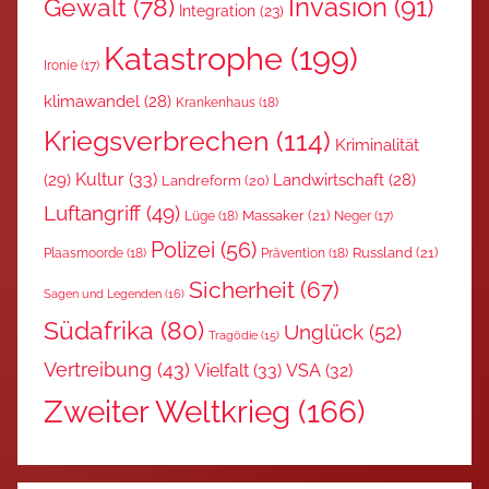
Invasion
(91)
Gewalt
(78)
Integration
(23)
Katastrophe
(199)
Ironie
(17)
klimawandel
(28)
Krankenhaus
(18)
Kriegsverbrechen
(114)
Kriminalität
Kultur
(33)
(29)
Landwirtschaft
(28)
Landreform
(20)
Luftangriff
(49)
Massaker
(21)
Lüge
(18)
Neger
(17)
Polizei
(56)
Russland
(21)
Plaasmoorde
(18)
Prävention
(18)
Sicherheit
(67)
Sagen und Legenden
(16)
Südafrika
(80)
Unglück
(52)
Tragödie
(15)
Vertreibung
(43)
Vielfalt
(33)
VSA
(32)
Zweiter Weltkrieg
(166)