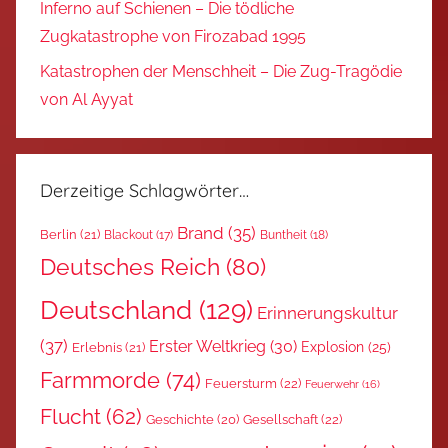
Inferno auf Schienen – Die tödliche
Zugkatastrophe von Firozabad 1995
Katastrophen der Menschheit – Die Zug-Tragödie
von Al Ayyat
Derzeitige Schlagwörter…
Brand
(35)
Berlin
(21)
Blackout
(17)
Buntheit
(18)
Deutsches Reich
(80)
Deutschland
(129)
Erinnerungskultur
(37)
Erster Weltkrieg
(30)
Explosion
(25)
Erlebnis
(21)
Farmmorde
(74)
Feuersturm
(22)
Feuerwehr
(16)
Flucht
(62)
Gesellschaft
(22)
Geschichte
(20)