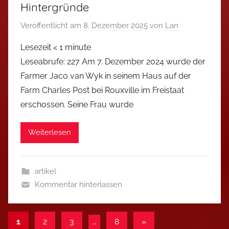
Hintergründe
Veröffentlicht am
8. Dezember 2025
von
Lan
Lesezeit
< 1
minute
Leseabrufe: 227 Am 7. Dezember 2024 wurde der
Farmer Jaco van Wyk in seinem Haus auf der
Farm Charles Post bei Rouxville im Freistaat
erschossen. Seine Frau wurde
Weiterlesen
artikel
Kommentar hinterlassen
Seitennummerierung
Nächste
1
2
3
…
8
»