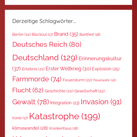
Derzeitige Schlagwörter…
Brand
(35)
Berlin
(21)
Blackout
(17)
Buntheit
(18)
Deutsches Reich
(80)
Deutschland
(129)
Erinnerungskultur
(37)
Erster Weltkrieg
(30)
Explosion
(25)
Erlebnis
(21)
Farmmorde
(74)
Feuersturm
(22)
Feuerwehr
(16)
Flucht
(62)
Gesellschaft
(22)
Geschichte
(20)
Invasion
(91)
Gewalt
(78)
Integration
(23)
Katastrophe
(199)
Ironie
(17)
klimawandel
(28)
Krankenhaus
(18)