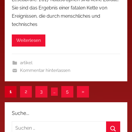
Sie sind das Ergebnis einer fatalen Kette von
Ereignissen, die durch menschliches und
technisches
Weiterlesen
artikel
Kommentar hinterlassen
Seitennummerierung
Nächste
1
2
3
…
5
»
Beiträge
der
Beiträge
Suche…
Suchen