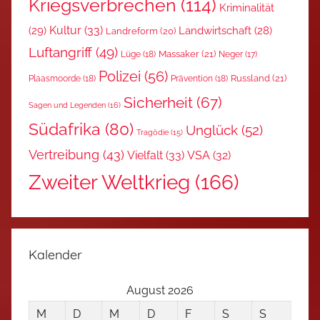
Kriegsverbrechen
(114)
Kriminalität
Kultur
(33)
(29)
Landwirtschaft
(28)
Landreform
(20)
Luftangriff
(49)
Massaker
(21)
Lüge
(18)
Neger
(17)
Polizei
(56)
Russland
(21)
Plaasmoorde
(18)
Prävention
(18)
Sicherheit
(67)
Sagen und Legenden
(16)
Südafrika
(80)
Unglück
(52)
Tragödie
(15)
Vertreibung
(43)
Vielfalt
(33)
VSA
(32)
Zweiter Weltkrieg
(166)
Kalender
August 2026
M
D
M
D
F
S
S