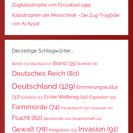
Zugkatastrophe von Firozabad 1995
Katastrophen der Menschheit – Die Zug-Tragödie
von Al Ayyat
Derzeitige Schlagwörter…
Brand
(35)
Berlin
(21)
Blackout
(17)
Buntheit
(18)
Deutsches Reich
(80)
Deutschland
(129)
Erinnerungskultur
(37)
Erster Weltkrieg
(30)
Explosion
(25)
Erlebnis
(21)
Farmmorde
(74)
Feuersturm
(22)
Feuerwehr
(16)
Flucht
(62)
Gesellschaft
(22)
Geschichte
(20)
Invasion
(91)
Gewalt
(78)
Integration
(23)