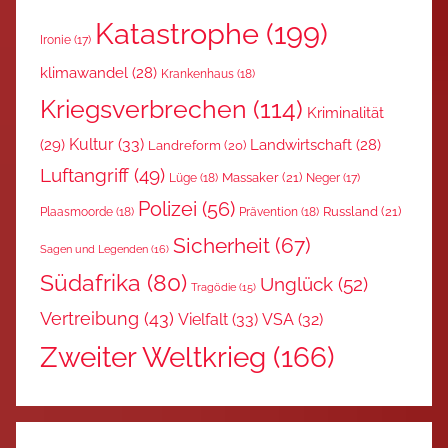
Katastrophe
(199)
Ironie
(17)
klimawandel
(28)
Krankenhaus
(18)
Kriegsverbrechen
(114)
Kriminalität
Kultur
(33)
(29)
Landwirtschaft
(28)
Landreform
(20)
Luftangriff
(49)
Massaker
(21)
Lüge
(18)
Neger
(17)
Polizei
(56)
Russland
(21)
Plaasmoorde
(18)
Prävention
(18)
Sicherheit
(67)
Sagen und Legenden
(16)
Südafrika
(80)
Unglück
(52)
Tragödie
(15)
Vertreibung
(43)
Vielfalt
(33)
VSA
(32)
Zweiter Weltkrieg
(166)