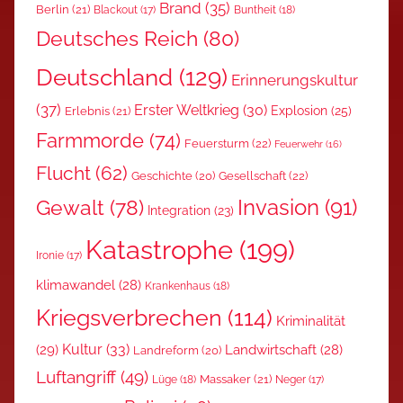
Brand
(35)
Berlin
(21)
Blackout
(17)
Buntheit
(18)
Deutsches Reich
(80)
Deutschland
(129)
Erinnerungskultur
(37)
Erster Weltkrieg
(30)
Explosion
(25)
Erlebnis
(21)
Farmmorde
(74)
Feuersturm
(22)
Feuerwehr
(16)
Flucht
(62)
Gesellschaft
(22)
Geschichte
(20)
Invasion
(91)
Gewalt
(78)
Integration
(23)
Katastrophe
(199)
Ironie
(17)
klimawandel
(28)
Krankenhaus
(18)
Kriegsverbrechen
(114)
Kriminalität
Kultur
(33)
(29)
Landwirtschaft
(28)
Landreform
(20)
Luftangriff
(49)
Massaker
(21)
Lüge
(18)
Neger
(17)