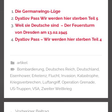
Die Germanwings-Lüge
Dyatlov Pass Wir werden hier sterben Teil 5
Weil sie Deutsche sind – Der Feuersturm
von Dresden am 13.02.1945
Dyatlov Pass – Wir werden hier sterben Teil 4
artikel
Bombardierung
,
Deutsches Reich
,
Deutschland
,
Eisenhower
,
Erkelenz
,
Flucht
,
Invasion
,
Katastrophe
,
Kriegsverbrechen
,
Luftangriff
,
Operation Grenade
,
US-Truppen
,
VSA
,
Zweiter Weltkrieg
Beitragsnavigation
Vorheriger Beitrag