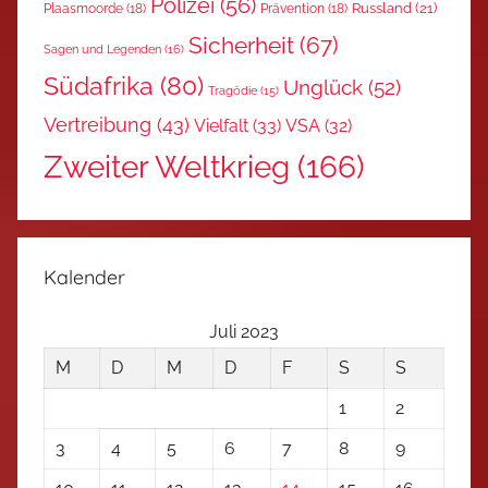
Polizei
(56)
Russland
(21)
Plaasmoorde
(18)
Prävention
(18)
Sicherheit
(67)
Sagen und Legenden
(16)
Südafrika
(80)
Unglück
(52)
Tragödie
(15)
Vertreibung
(43)
Vielfalt
(33)
VSA
(32)
Zweiter Weltkrieg
(166)
Kalender
Juli 2023
M
D
M
D
F
S
S
1
2
3
4
5
6
7
8
9