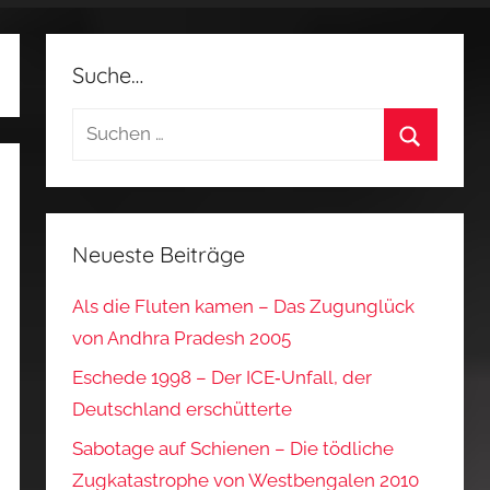
Suche…
Suchen
nach:
Suchen
Neueste Beiträge
Als die Fluten kamen – Das Zugunglück
von Andhra Pradesh 2005
Eschede 1998 – Der ICE‑Unfall, der
Deutschland erschütterte
Sabotage auf Schienen – Die tödliche
Zugkatastrophe von Westbengalen 2010