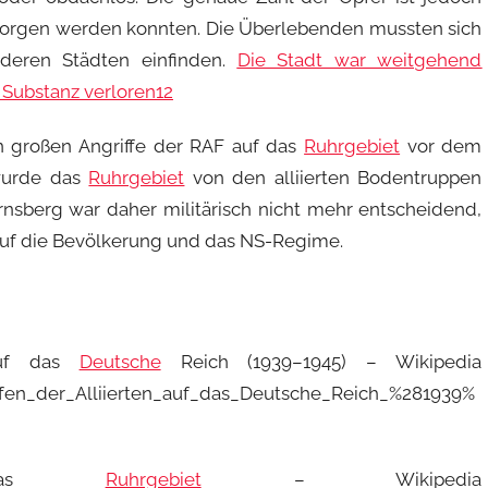
 geborgen werden konnten. Die Überlebenden mussten sich
deren Städten einfinden.
Die Stadt war weitgehend
 Substanz verloren
1
2
n großen Angriffe der RAF auf das
Ruhrgebiet
vor dem
wurde das
Ruhrgebiet
von den alliierten Bodentruppen
sberg war daher militärisch nicht mehr entscheidend,
auf die Bevölkerung und das NS-Regime.
 auf das
Deutsche
Reich (1939–1945) – Wikipedia
riffen_der_Alliierten_auf_das_Deutsche_Reich_%281939%
das
Ruhrgebiet
– Wikipedia