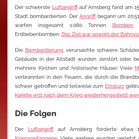
Der schwerste
Luftangriff
auf Arnsberg fand am 15.
Stadt bombardierten. Der
Angriff
begann um 20:51
warfen insgesamt 1.080 Tonnen
Bomben
a
Erdbebenbomben.
Das Ziel war sowohl der Bahnvi
Die
Bombardierung
verursachte schwere Schäden
Gebäude in der Altstadt wurden zerstört oder be
mehrere Kirchen und historische Häuser. Viele
M
verbrannten in den Feuern, die durch die Brand
schwer getroffen und teilweise zum
Einsturz
gebra
konnte erst nach dem Krieg wiederhergestellt we
Die Folgen
Der
Luftangriff
auf Arnsberg forderte etwa 1.
Kriegsgefangene
. Viele weitere wurden verletzt