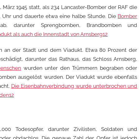
 März 1945 statt, als 234 Lancaster-Bomber der RAF die
 Uhr und dauerte etwa eine halbe Stunde. Die
Bomber
b, darunter Sprengbomben, Brandbomben und
adukt als auch die Innenstadt von Arnsberg
1
2
 an der Stadt und dem Viadukt. Etwa 80 Prozent der
schädigt, darunter das Rathaus, das Schloss Arnsberg,
enschen
wurden unter den Trümmern begraben oder
bomben ausgelöst wurden. Der Viadukt wurde ebenfalls
cht.
Die Eisenbahnverbindung wurde unterbrochen und
rden
1
2
000 Todesopfer, darunter Zivilisten, Soldaten und
 oder obdachlos. Die genaue Zahl der Opfer ist jedoch