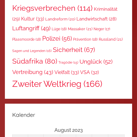
Kriegsverbrechen
(114)
Kriminalität
Kultur
(33)
(29)
Landwirtschaft
(28)
Landreform
(20)
Luftangriff
(49)
Massaker
(21)
Lüge
(18)
Neger
(17)
Polizei
(56)
Russland
(21)
Plaasmoorde
(18)
Prävention
(18)
Sicherheit
(67)
Sagen und Legenden
(16)
Südafrika
(80)
Unglück
(52)
Tragödie
(15)
Vertreibung
(43)
Vielfalt
(33)
VSA
(32)
Zweiter Weltkrieg
(166)
Kalender
August 2023