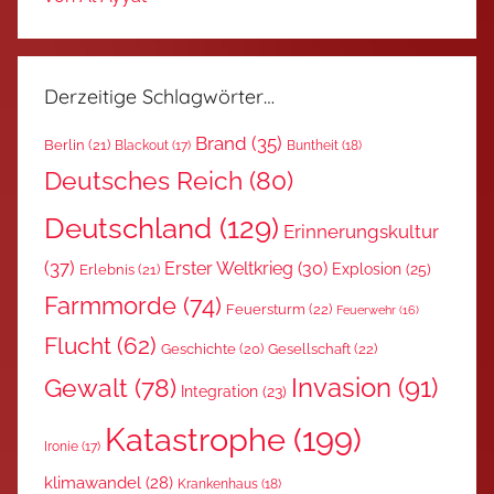
Derzeitige Schlagwörter…
Brand
(35)
Berlin
(21)
Blackout
(17)
Buntheit
(18)
Deutsches Reich
(80)
Deutschland
(129)
Erinnerungskultur
(37)
Erster Weltkrieg
(30)
Explosion
(25)
Erlebnis
(21)
Farmmorde
(74)
Feuersturm
(22)
Feuerwehr
(16)
Flucht
(62)
Gesellschaft
(22)
Geschichte
(20)
Invasion
(91)
Gewalt
(78)
Integration
(23)
Katastrophe
(199)
Ironie
(17)
klimawandel
(28)
Krankenhaus
(18)