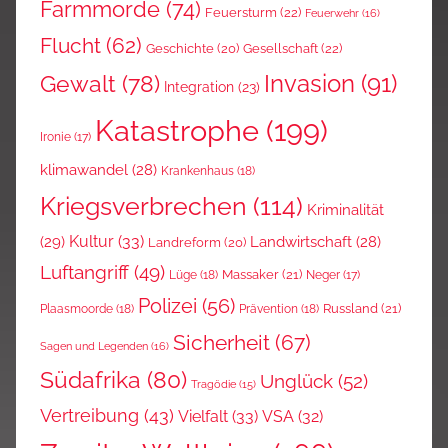
Farmmorde
(74)
Feuersturm
(22)
Feuerwehr
(16)
Flucht
(62)
Gesellschaft
(22)
Geschichte
(20)
Invasion
(91)
Gewalt
(78)
Integration
(23)
Katastrophe
(199)
Ironie
(17)
klimawandel
(28)
Krankenhaus
(18)
Kriegsverbrechen
(114)
Kriminalität
Kultur
(33)
(29)
Landwirtschaft
(28)
Landreform
(20)
Luftangriff
(49)
Massaker
(21)
Lüge
(18)
Neger
(17)
Polizei
(56)
Russland
(21)
Plaasmoorde
(18)
Prävention
(18)
Sicherheit
(67)
Sagen und Legenden
(16)
Südafrika
(80)
Unglück
(52)
Tragödie
(15)
Vertreibung
(43)
Vielfalt
(33)
VSA
(32)