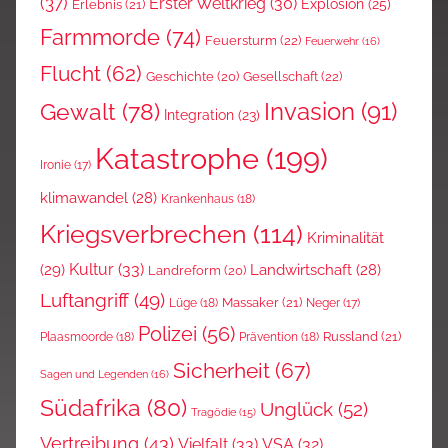
(37)
Erster Weltkrieg
(30)
Explosion
(25)
Erlebnis
(21)
Farmmorde
(74)
Feuersturm
(22)
Feuerwehr
(16)
Flucht
(62)
Gesellschaft
(22)
Geschichte
(20)
Invasion
(91)
Gewalt
(78)
Integration
(23)
Katastrophe
(199)
Ironie
(17)
klimawandel
(28)
Krankenhaus
(18)
Kriegsverbrechen
(114)
Kriminalität
Kultur
(33)
(29)
Landwirtschaft
(28)
Landreform
(20)
Luftangriff
(49)
Massaker
(21)
Lüge
(18)
Neger
(17)
Polizei
(56)
Russland
(21)
Plaasmoorde
(18)
Prävention
(18)
Sicherheit
(67)
Sagen und Legenden
(16)
Südafrika
(80)
Unglück
(52)
Tragödie
(15)
Vertreibung
(43)
Vielfalt
(33)
VSA
(32)