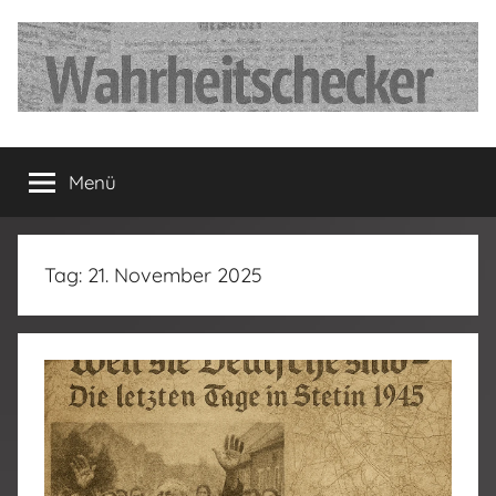
Zum
Inhalt
springen
…
Menü
Deutschland
hat
Tag:
21. November 2025
fertig…!