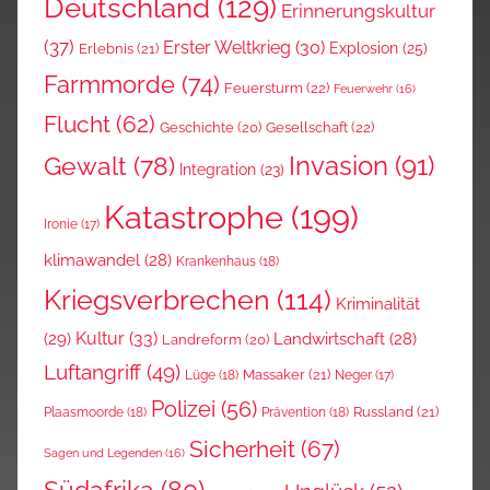
Deutschland
(129)
Erinnerungskultur
(37)
Erster Weltkrieg
(30)
Explosion
(25)
Erlebnis
(21)
Farmmorde
(74)
Feuersturm
(22)
Feuerwehr
(16)
Flucht
(62)
Gesellschaft
(22)
Geschichte
(20)
Invasion
(91)
Gewalt
(78)
Integration
(23)
Katastrophe
(199)
Ironie
(17)
klimawandel
(28)
Krankenhaus
(18)
Kriegsverbrechen
(114)
Kriminalität
Kultur
(33)
(29)
Landwirtschaft
(28)
Landreform
(20)
Luftangriff
(49)
Massaker
(21)
Lüge
(18)
Neger
(17)
Polizei
(56)
Russland
(21)
Plaasmoorde
(18)
Prävention
(18)
Sicherheit
(67)
Sagen und Legenden
(16)