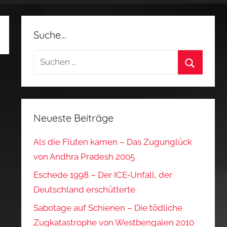
Suche…
Suchen
nach:
Suchen
Neueste Beiträge
Als die Fluten kamen – Das Zugunglück
von Andhra Pradesh 2005
Eschede 1998 – Der ICE‑Unfall, der
Deutschland erschütterte
Sabotage auf Schienen – Die tödliche
Zugkatastrophe von Westbengalen 2010