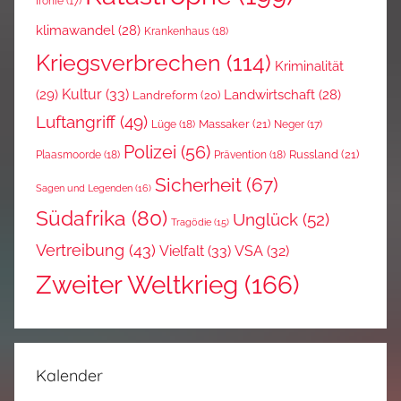
Ironie
(17)
klimawandel
(28)
Krankenhaus
(18)
Kriegsverbrechen
(114)
Kriminalität
Kultur
(33)
(29)
Landwirtschaft
(28)
Landreform
(20)
Luftangriff
(49)
Massaker
(21)
Lüge
(18)
Neger
(17)
Polizei
(56)
Russland
(21)
Plaasmoorde
(18)
Prävention
(18)
Sicherheit
(67)
Sagen und Legenden
(16)
Südafrika
(80)
Unglück
(52)
Tragödie
(15)
Vertreibung
(43)
Vielfalt
(33)
VSA
(32)
Zweiter Weltkrieg
(166)
Kalender