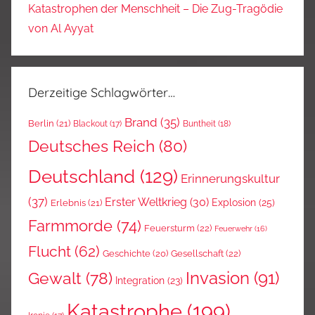
Katastrophen der Menschheit – Die Zug-Tragödie
von Al Ayyat
Derzeitige Schlagwörter…
Brand
(35)
Berlin
(21)
Blackout
(17)
Buntheit
(18)
Deutsches Reich
(80)
Deutschland
(129)
Erinnerungskultur
(37)
Erster Weltkrieg
(30)
Explosion
(25)
Erlebnis
(21)
Farmmorde
(74)
Feuersturm
(22)
Feuerwehr
(16)
Flucht
(62)
Gesellschaft
(22)
Geschichte
(20)
Invasion
(91)
Gewalt
(78)
Integration
(23)
Katastrophe
(199)