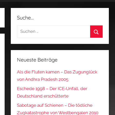
Suche…
Suchen
nach:
Suchen
Neueste Beiträge
Als die Fluten kamen – Das Zugunglück
von Andhra Pradesh 2005
Eschede 1998 – Der ICE‑Unfall, der
Deutschland erschütterte
Sabotage auf Schienen – Die tödliche
Zugkatastrophe von Westbengalen 2010