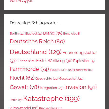
von Al Ayyat
Derzeitige Schlagwörter…
Brand
(35)
Berlin
(21)
Blackout
(17)
Buntheit
(18)
Deutsches Reich
(80)
Deutschland
(129)
Erinnerungskultur
(37)
Erster Weltkrieg
(30)
Explosion
(25)
Erlebnis
(21)
Farmmorde
(74)
Feuersturm
(22)
Feuerwehr
(16)
Flucht
(62)
Gesellschaft
(22)
Geschichte
(20)
Invasion
(91)
Gewalt
(78)
Integration
(23)
Katastrophe
(199)
Ironie
(17)
klimawandel
(28)
Krankenhaus
(18)