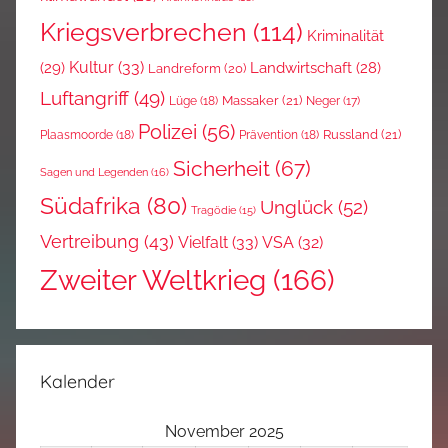
Kriegsverbrechen
(114)
Kriminalität
Kultur
(33)
(29)
Landwirtschaft
(28)
Landreform
(20)
Luftangriff
(49)
Massaker
(21)
Lüge
(18)
Neger
(17)
Polizei
(56)
Russland
(21)
Plaasmoorde
(18)
Prävention
(18)
Sicherheit
(67)
Sagen und Legenden
(16)
Südafrika
(80)
Unglück
(52)
Tragödie
(15)
Vertreibung
(43)
Vielfalt
(33)
VSA
(32)
Zweiter Weltkrieg
(166)
Kalender
November 2025