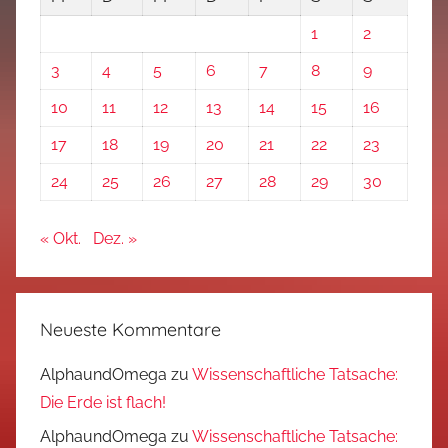
1
2
3
4
5
6
7
8
9
10
11
12
13
14
15
16
17
18
19
20
21
22
23
24
25
26
27
28
29
30
« Okt.
Dez. »
Neueste Kommentare
AlphaundOmega
zu
Wissenschaftliche Tatsache:
Die Erde ist flach!
AlphaundOmega
zu
Wissenschaftliche Tatsache: