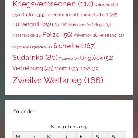
Kriegsverbrechen
(114)
Kriminalität
Kultur
(33)
(29)
Landwirtschaft
(28)
Landreform
(20)
Luftangriff
(49)
Massaker
(21)
Lüge
(18)
Neger
(17)
Polizei
(56)
Russland
(21)
Plaasmoorde
(18)
Prävention
(18)
Sicherheit
(67)
Sagen und Legenden
(16)
Südafrika
(80)
Unglück
(52)
Tragödie
(15)
Vertreibung
(43)
Vielfalt
(33)
VSA
(32)
Zweiter Weltkrieg
(166)
Kalender
November 2025
M
D
M
D
F
S
S