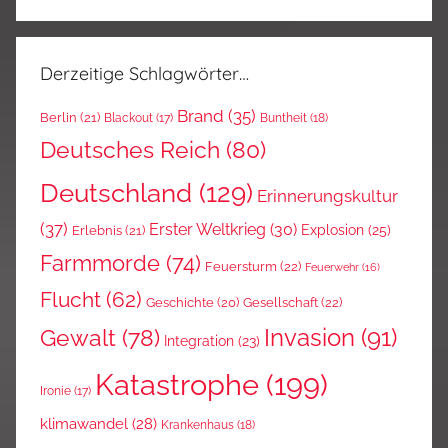
Derzeitige Schlagwörter…
Brand
(35)
Berlin
(21)
Blackout
(17)
Buntheit
(18)
Deutsches Reich
(80)
Deutschland
(129)
Erinnerungskultur
(37)
Erster Weltkrieg
(30)
Explosion
(25)
Erlebnis
(21)
Farmmorde
(74)
Feuersturm
(22)
Feuerwehr
(16)
Flucht
(62)
Gesellschaft
(22)
Geschichte
(20)
Invasion
(91)
Gewalt
(78)
Integration
(23)
Katastrophe
(199)
Ironie
(17)
klimawandel
(28)
Krankenhaus
(18)