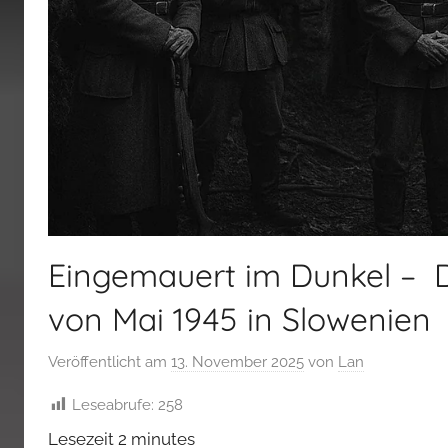
Eingemauert im Dunkel – 
von Mai 1945 in Slowenien
Veröffentlicht am
13. November 2025
von
Lan
Leseabrufe:
258
Lesezeit
2
minutes