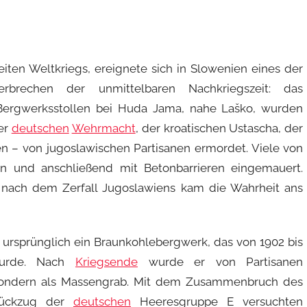
ten Weltkriegs, ereignete sich in Slowenien eines der
brechen der unmittelbaren Nachkriegszeit: das
n Bergwerksstollen bei Huda Jama, nahe Laško, wurden
er
deutschen
Wehrmacht
, der kroatischen Ustascha, der
en – von jugoslawischen Partisanen ermordet. Viele von
n und anschließend mit Betonbarrieren eingemauert.
t nach dem Zerfall Jugoslawiens kam die Wahrheit ans
 ursprünglich ein Braunkohlebergwerk, das von 1902 bis
wurde. Nach
Kriegsende
wurde er von Partisanen
sondern als Massengrab. Mit dem Zusammenbruch des
Rückzug der
deutschen
Heeresgruppe E versuchten