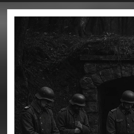
fertig…!