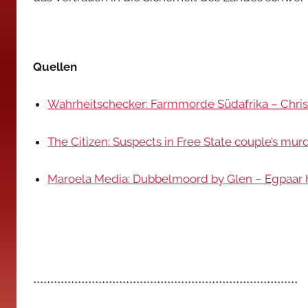
Quellen
Wahrheitschecker: Farmmorde Südafrika – Chris
The Citizen: Suspects in Free State couple’s mur
Maroela Media: Dubbelmoord by Glen – Egpaar h
*****************************************************************************