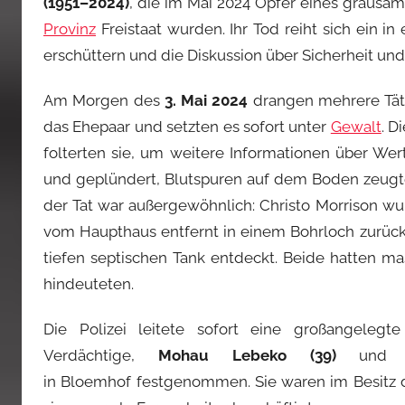
(1951–2024)
, die im Mai 2024 Opfer eines grausam
Provinz
Freistaat wurden. Ihr Tod reiht sich ein in
erschüttern und die Diskussion über Sicherheit und
Am Morgen des
3. Mai 2024
drangen mehrere Täte
das Ehepaar und setzten es sofort unter
Gewalt
. D
folterten sie, um weitere Informationen über We
und geplündert, Blutspuren auf dem Boden zeugte
der Tat war außergewöhnlich: Christo Morrison w
vom Haupthaus entfernt in einem Bohrloch zurück
tiefen septischen Tank entdeckt. Beide hatten m
hindeuteten.
Die Polizei leitete sofort eine großangele
Verdächtige,
Mohau Lebeko (39)
un
in Bloemhof festgenommen. Sie waren im Besitz 