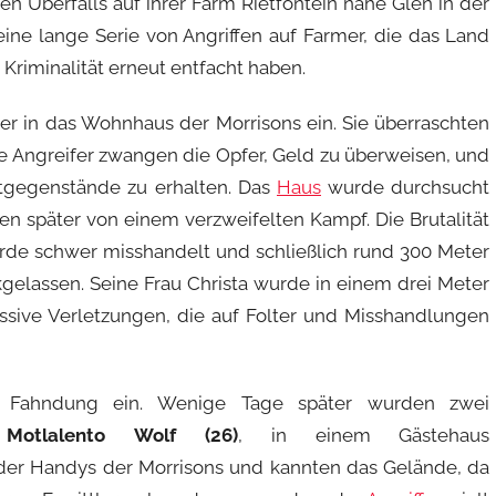
en Überfalls auf ihrer Farm Rietfontein nahe Glen in der
 eine lange Serie von Angriffen auf Farmer, die das Land
 Kriminalität erneut entfacht haben.
r in das Wohnhaus der Morrisons ein. Sie überraschten
ie Angreifer zwangen die Opfer, Geld zu überweisen, und
rtgegenstände zu erhalten. Das
Haus
wurde durchsucht
n später von einem verzweifelten Kampf. Die Brutalität
urde schwer misshandelt und schließlich rund 300 Meter
gelassen. Seine Frau Christa wurde in einem drei Meter
assive Verletzungen, die auf Folter und Misshandlungen
gte Fahndung ein. Wenige Tage später wurden zwei
d
Motlalento Wolf (26)
, in einem Gästehaus
der Handys der Morrisons und kannten das Gelände, da