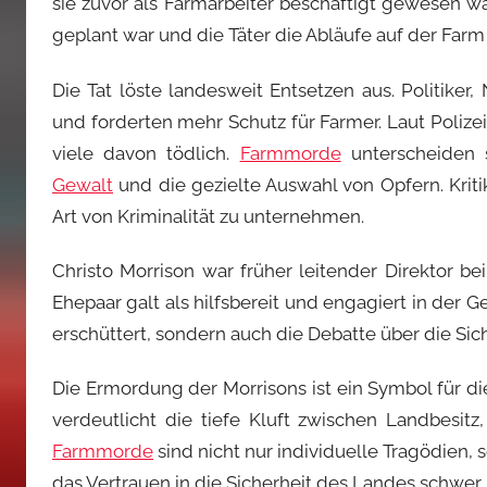
sie zuvor als Farmarbeiter beschäftigt gewesen w
geplant war und die Täter die Abläufe auf der Far
Die Tat löste landesweit Entsetzen aus. Politiker,
und forderten mehr Schutz für Farmer. Laut Polizeis
viele davon tödlich.
Farmmorde
unterscheiden 
Gewalt
und die gezielte Auswahl von Opfern. Krit
Art von Kriminalität zu unternehmen.
Christo Morrison war früher leitender Direktor be
Ehepaar galt als hilfsbereit und engagiert in der G
erschüttert, sondern auch die Debatte über die Sic
Die Ermordung der Morrisons ist ein Symbol für die
verdeutlicht die tiefe Kluft zwischen Landbesitz,
Farmmorde
sind nicht nur individuelle Tragödien,
das Vertrauen in die Sicherheit des Landes schwer