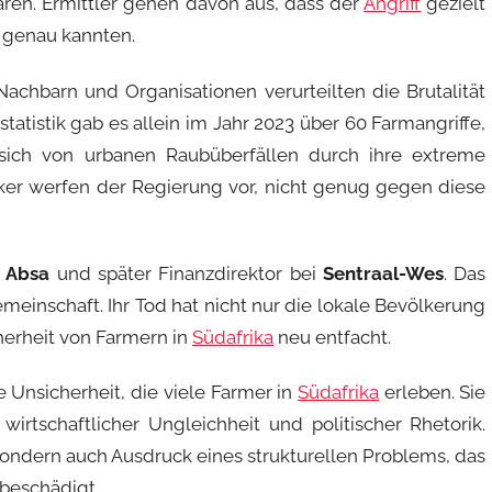
aren. Ermittler gehen davon aus, dass der
Angriff
gezielt
m genau kannten.
 Nachbarn und Organisationen verurteilten die Brutalität
tatistik gab es allein im Jahr 2023 über 60 Farmangriffe,
sich von urbanen Raubüberfällen durch ihre extreme
iker werfen der Regierung vor, nicht genug gegen diese
i
Absa
und später Finanzdirektor bei
Sentraal-Wes
. Das
emeinschaft. Ihr Tod hat nicht nur die lokale Bevölkerung
herheit von Farmern in
Südafrika
neu entfacht.
 Unsicherheit, die viele Farmer in
Südafrika
erleben. Sie
 wirtschaftlicher Ungleichheit und politischer Rhetorik.
 sondern auch Ausdruck eines strukturellen Problems, das
 beschädigt.