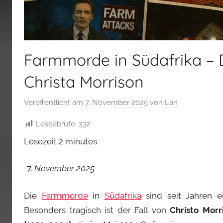
Farmmorde in Südafrika – 
Christa Morrison
Veröffentlicht am
7. November 2025
von
Lan
Leseabrufe:
332
Lesezeit
2
minutes
November 2025
Die
Farmmorde
in
Südafrika
sind seit Jahren ei
Besonders tragisch ist der Fall von
Christo Morr