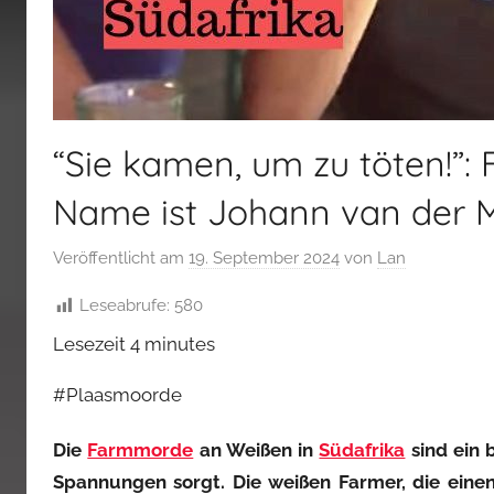
“Sie kamen, um zu töten!”:
Name ist Johann van der
Veröffentlicht am
19. September 2024
von
Lan
Leseabrufe:
580
Lesezeit
4
minutes
#Plaasmoorde
Die
Farmmorde
an Weißen in
Südafrika
sind ein 
Spannungen sorgt. Die weißen Farmer, die eine