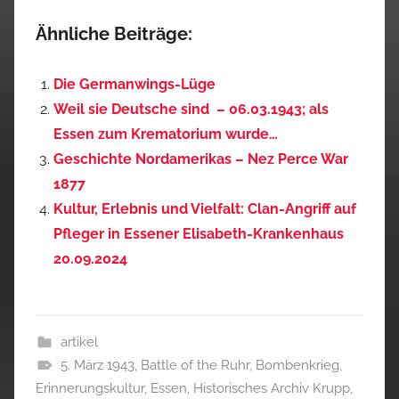
Ähnliche Beiträge:
Die Germanwings-Lüge
Weil sie Deutsche sind – 06.03.1943; als
Essen zum Krematorium wurde…
Geschichte Nordamerikas – Nez Perce War
1877
Kultur, Erlebnis und Vielfalt: Clan-Angriff auf
Pfleger in Essener Elisabeth-Krankenhaus
20.09.2024
artikel
5. März 1943
,
Battle of the Ruhr
,
Bombenkrieg
,
Erinnerungskultur
,
Essen
,
Historisches Archiv Krupp
,