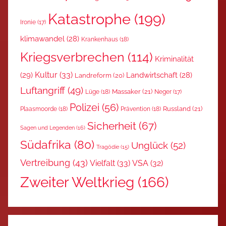
Katastrophe
(199)
Ironie
(17)
klimawandel
(28)
Krankenhaus
(18)
Kriegsverbrechen
(114)
Kriminalität
Kultur
(33)
(29)
Landwirtschaft
(28)
Landreform
(20)
Luftangriff
(49)
Massaker
(21)
Lüge
(18)
Neger
(17)
Polizei
(56)
Russland
(21)
Plaasmoorde
(18)
Prävention
(18)
Sicherheit
(67)
Sagen und Legenden
(16)
Südafrika
(80)
Unglück
(52)
Tragödie
(15)
Vertreibung
(43)
Vielfalt
(33)
VSA
(32)
Zweiter Weltkrieg
(166)