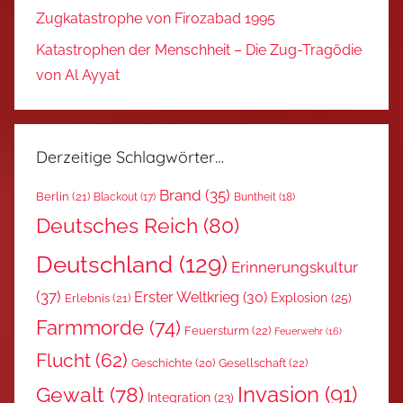
Zugkatastrophe von Firozabad 1995
Katastrophen der Menschheit – Die Zug-Tragödie
von Al Ayyat
Derzeitige Schlagwörter…
Brand
(35)
Berlin
(21)
Blackout
(17)
Buntheit
(18)
Deutsches Reich
(80)
Deutschland
(129)
Erinnerungskultur
(37)
Erster Weltkrieg
(30)
Explosion
(25)
Erlebnis
(21)
Farmmorde
(74)
Feuersturm
(22)
Feuerwehr
(16)
Flucht
(62)
Gesellschaft
(22)
Geschichte
(20)
Invasion
(91)
Gewalt
(78)
Integration
(23)