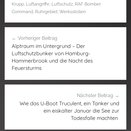
Krupp
,
Luftangriffe
,
Luftschutz
,
RAF Bomber
Command
,
Ruhrgebiet
,
Werksstollen
Beitragsnavigation
Vorheriger Beitrag
Alptraum im Untergrund – Der
Luftschutzbunker von Hamburg-
Hammerbrook und die Nacht des
Feuersturms
Nächster Beitrag
Wie das U‑Boot Truculent, ein Tanker und
ein eiskalter Januar die See zur
Todesfalle machten