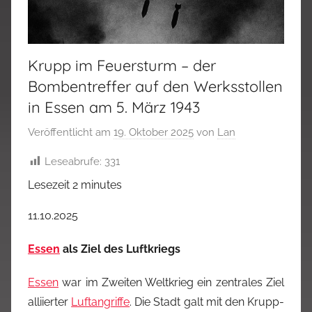
Krupp im Feuersturm – der
Bombentreffer auf den Werksstollen
in Essen am 5. März 1943
Veröffentlicht am
19. Oktober 2025
von
Lan
Leseabrufe:
331
Lesezeit
2
minutes
11.10.2025
Essen
als Ziel des Luftkriegs
Essen
war im Zweiten Weltkrieg ein zentrales Ziel
alliierter
Luftangriffe
. Die Stadt galt mit den Krupp-