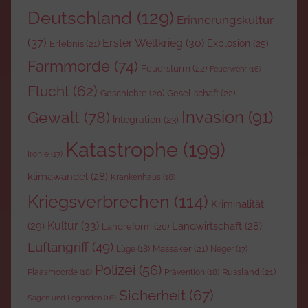
Deutschland
(129)
Erinnerungskultur
(37)
Erster Weltkrieg
(30)
Explosion
(25)
Erlebnis
(21)
Farmmorde
(74)
Feuersturm
(22)
Feuerwehr
(16)
Flucht
(62)
Gesellschaft
(22)
Geschichte
(20)
Invasion
(91)
Gewalt
(78)
Integration
(23)
Katastrophe
(199)
Ironie
(17)
klimawandel
(28)
Krankenhaus
(18)
Kriegsverbrechen
(114)
Kriminalität
Kultur
(33)
(29)
Landwirtschaft
(28)
Landreform
(20)
Luftangriff
(49)
Massaker
(21)
Lüge
(18)
Neger
(17)
Polizei
(56)
Russland
(21)
Plaasmoorde
(18)
Prävention
(18)
Sicherheit
(67)
Sagen und Legenden
(16)