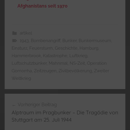
Afghanistans seit 1970
artikel
1943
,
Bombenangriff
,
Bunker
,
Bunkermuseum
,
Einsturz
,
Feuersturm
,
Geschichte
,
Hamburg
,
Hammerbrook
,
Katastrophe
,
Luftkrieg
,
Luftschutzbunker
,
Mahnmal
,
NS-Zeit
,
Operation
Gomorrha
,
Zeitzeugen
,
Zivilbevölkerung
,
Zweiter
Weltkrieg
Beitragsnavigation
Vorheriger Beitrag
Alptraum im Pragbunker – Die Tragödie von
Stuttgart am 25. Juli 1944