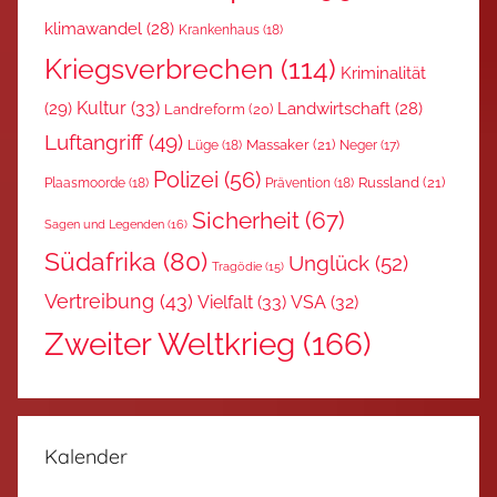
klimawandel
(28)
Krankenhaus
(18)
Kriegsverbrechen
(114)
Kriminalität
Kultur
(33)
(29)
Landwirtschaft
(28)
Landreform
(20)
Luftangriff
(49)
Massaker
(21)
Lüge
(18)
Neger
(17)
Polizei
(56)
Russland
(21)
Plaasmoorde
(18)
Prävention
(18)
Sicherheit
(67)
Sagen und Legenden
(16)
Südafrika
(80)
Unglück
(52)
Tragödie
(15)
Vertreibung
(43)
Vielfalt
(33)
VSA
(32)
Zweiter Weltkrieg
(166)
Kalender