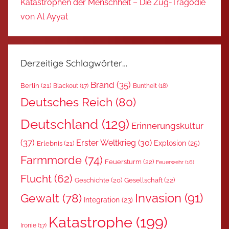
Katastrophen der Menschheit – Die Zug-Tragödie
von Al Ayyat
Derzeitige Schlagwörter…
Brand
(35)
Berlin
(21)
Blackout
(17)
Buntheit
(18)
Deutsches Reich
(80)
Deutschland
(129)
Erinnerungskultur
(37)
Erster Weltkrieg
(30)
Explosion
(25)
Erlebnis
(21)
Farmmorde
(74)
Feuersturm
(22)
Feuerwehr
(16)
Flucht
(62)
Gesellschaft
(22)
Geschichte
(20)
Invasion
(91)
Gewalt
(78)
Integration
(23)
Katastrophe
(199)
Ironie
(17)