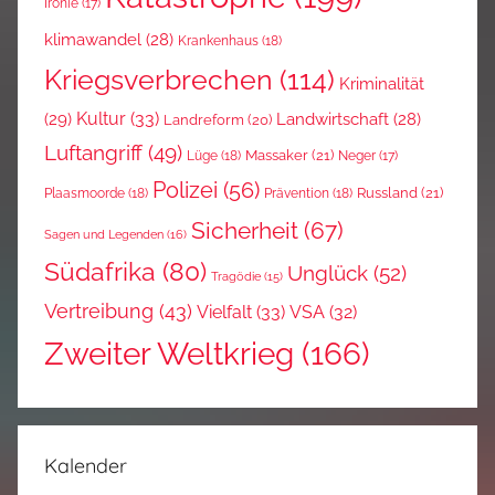
Ironie
(17)
klimawandel
(28)
Krankenhaus
(18)
Kriegsverbrechen
(114)
Kriminalität
Kultur
(33)
(29)
Landwirtschaft
(28)
Landreform
(20)
Luftangriff
(49)
Massaker
(21)
Lüge
(18)
Neger
(17)
Polizei
(56)
Russland
(21)
Plaasmoorde
(18)
Prävention
(18)
Sicherheit
(67)
Sagen und Legenden
(16)
Südafrika
(80)
Unglück
(52)
Tragödie
(15)
Vertreibung
(43)
Vielfalt
(33)
VSA
(32)
Zweiter Weltkrieg
(166)
Kalender