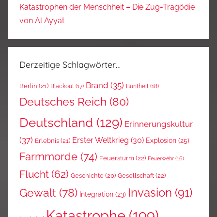
Katastrophen der Menschheit – Die Zug-Tragödie
von Al Ayyat
Derzeitige Schlagwörter…
Brand
(35)
Berlin
(21)
Blackout
(17)
Buntheit
(18)
Deutsches Reich
(80)
Deutschland
(129)
Erinnerungskultur
(37)
Erster Weltkrieg
(30)
Explosion
(25)
Erlebnis
(21)
Farmmorde
(74)
Feuersturm
(22)
Feuerwehr
(16)
Flucht
(62)
Gesellschaft
(22)
Geschichte
(20)
Invasion
(91)
Gewalt
(78)
Integration
(23)
Katastrophe
(199)