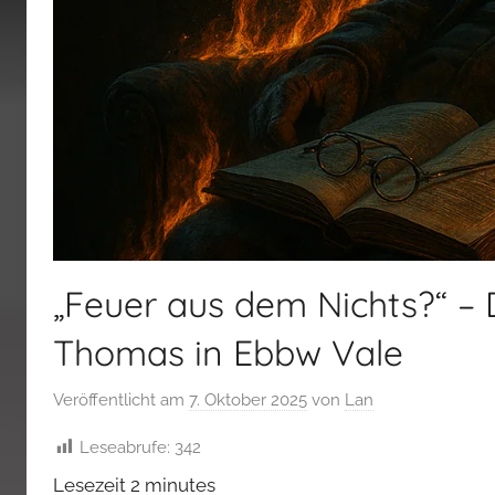
„Feuer aus dem Nichts?“ – 
Thomas in Ebbw Vale
Veröffentlicht am
7. Oktober 2025
von
Lan
Leseabrufe:
342
Lesezeit
2
minutes