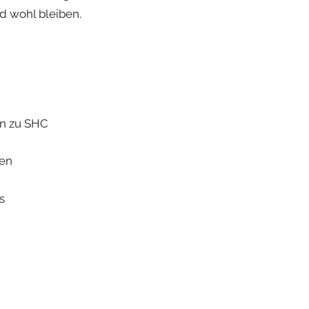
rd wohl bleiben.
en zu SHC
gen
s