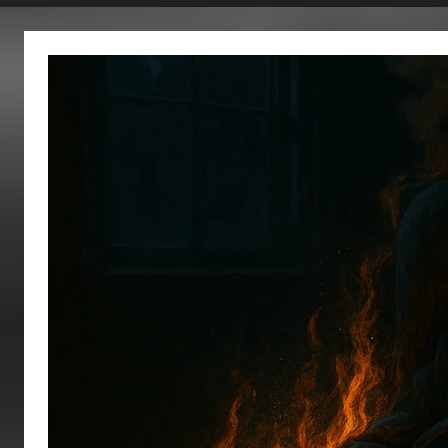
fertig…!