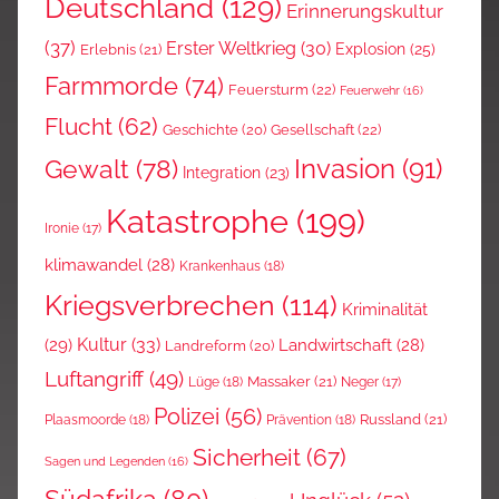
Deutschland
(129)
Erinnerungskultur
(37)
Erster Weltkrieg
(30)
Explosion
(25)
Erlebnis
(21)
Farmmorde
(74)
Feuersturm
(22)
Feuerwehr
(16)
Flucht
(62)
Gesellschaft
(22)
Geschichte
(20)
Invasion
(91)
Gewalt
(78)
Integration
(23)
Katastrophe
(199)
Ironie
(17)
klimawandel
(28)
Krankenhaus
(18)
Kriegsverbrechen
(114)
Kriminalität
Kultur
(33)
(29)
Landwirtschaft
(28)
Landreform
(20)
Luftangriff
(49)
Massaker
(21)
Lüge
(18)
Neger
(17)
Polizei
(56)
Russland
(21)
Plaasmoorde
(18)
Prävention
(18)
Sicherheit
(67)
Sagen und Legenden
(16)