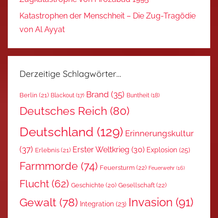
Katastrophen der Menschheit – Die Zug-Tragödie
von Al Ayyat
Derzeitige Schlagwörter…
Brand
(35)
Berlin
(21)
Blackout
(17)
Buntheit
(18)
Deutsches Reich
(80)
Deutschland
(129)
Erinnerungskultur
(37)
Erster Weltkrieg
(30)
Explosion
(25)
Erlebnis
(21)
Farmmorde
(74)
Feuersturm
(22)
Feuerwehr
(16)
Flucht
(62)
Gesellschaft
(22)
Geschichte
(20)
Invasion
(91)
Gewalt
(78)
Integration
(23)