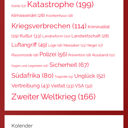
Katastrophe
(199)
Ironie
(17)
klimawandel
(28)
Krankenhaus
(18)
Kriegsverbrechen
(114)
Kriminalität
Kultur
(33)
(29)
Landwirtschaft
(28)
Landreform
(20)
Luftangriff
(49)
Massaker
(21)
Lüge
(18)
Neger
(17)
Polizei
(56)
Russland
(21)
Plaasmoorde
(18)
Prävention
(18)
Sicherheit
(67)
Sagen und Legenden
(16)
Südafrika
(80)
Unglück
(52)
Tragödie
(15)
Vertreibung
(43)
Vielfalt
(33)
VSA
(32)
Zweiter Weltkrieg
(166)
Kalender