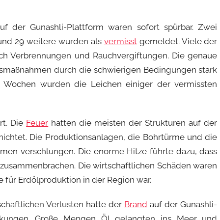
 der Gunashli-Plattform waren sofort spürbar. Zwei
 und 29 weitere wurden als
vermisst
gemeldet. Viele der
rch Verbrennungen und Rauchvergiftungen. Die genaue
ungsmaßnahmen durch die schwierigen Bedingungen stark
 Wochen wurden die Leichen einiger der vermissten
rt. Die
Feuer
hatten die meisten der Strukturen auf der
nichtet. Die Produktionsanlagen, die Bohrtürme und die
en verschlungen. Die enorme Hitze führte dazu, dass
r zusammenbrachen. Die wirtschaftlichen Schäden waren
 für Erdölproduktion in der Region war.
haftlichen Verlusten hatte der
Brand
auf der Gunashli-
rkungen. Große Mengen Öl gelangten ins Meer und