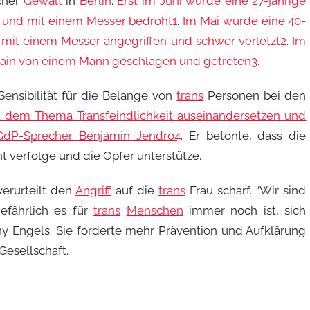
icher
Gewalt
in
Berlin
.
Erst im Juni wurde eine 27-jährige
t und mit einem Messer bedroht
1
.
Im Mai wurde eine 40-
 mit einem Messer angegriffen und schwer verletzt
2
.
Im
chshain von einem Mann geschlagen und getreten
3
.
Sensibilität für die Belange von
trans
Personen bei den
t dem Thema Transfeindlichkeit auseinandersetzen und
 GdP-Sprecher Benjamin Jendro
4
. Er betonte, dass die
t verfolge und die Opfer unterstütze.
erurteilt den
Angriff
auf die
trans
Frau scharf. “Wir sind
gefährlich es für
trans
Menschen
immer noch ist, sich
ny Engels. Sie forderte mehr Prävention und Aufklärung
Gesellschaft.