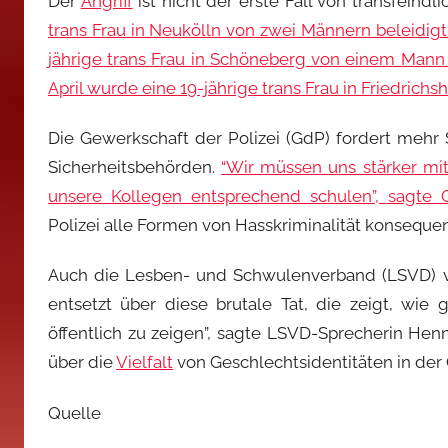
Der
Angriff
ist nicht der erste Fall von transfeindl
trans Frau in Neukölln von zwei Männern beleidig
jährige trans Frau in Schöneberg von einem Mann
April wurde eine 19-jährige trans Frau in Friedri
Die Gewerkschaft der Polizei (GdP) fordert mehr 
Sicherheitsbehörden.
“Wir müssen uns stärker mi
unsere Kollegen entsprechend schulen”, sagte
Polizei alle Formen von Hasskriminalität konsequen
Auch die Lesben- und Schwulenverband (LSVD) v
entsetzt über diese brutale Tat, die zeigt, wie 
öffentlich zu zeigen”, sagte LSVD-Sprecherin Hen
über die
Vielfalt
von Geschlechtsidentitäten in der 
Quelle