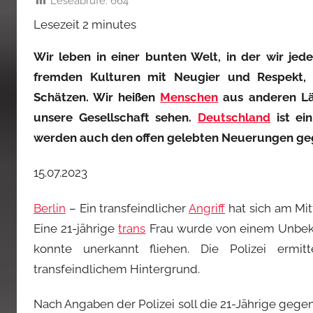
Leseabrufe:
664
Lesezeit
2
minutes
Wir leben in einer bunten Welt, in der wir j
fremden Kulturen mit Neugier und Respekt, 
Schätzen. Wir heißen
Menschen
aus anderen Län
unsere Gesellschaft sehen.
Deutschland
ist ei
werden auch den offen gelebten Neuerungen ge
15.07.2023
Berlin
– Ein transfeindlicher
Angriff
hat sich am M
Eine 21-jährige
trans
Frau wurde von einem Unbeka
konnte unerkannt fliehen. Die Polizei ermi
transfeindlichem Hintergrund.
Nach Angaben der Polizei soll die 21-Jährige gegen