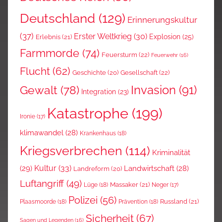
Deutschland
(129)
Erinnerungskultur
(37)
Erster Weltkrieg
(30)
Explosion
(25)
Erlebnis
(21)
Farmmorde
(74)
Feuersturm
(22)
Feuerwehr
(16)
Flucht
(62)
Gesellschaft
(22)
Geschichte
(20)
Invasion
(91)
Gewalt
(78)
Integration
(23)
Katastrophe
(199)
Ironie
(17)
klimawandel
(28)
Krankenhaus
(18)
Kriegsverbrechen
(114)
Kriminalität
Kultur
(33)
(29)
Landwirtschaft
(28)
Landreform
(20)
Luftangriff
(49)
Massaker
(21)
Lüge
(18)
Neger
(17)
Polizei
(56)
Russland
(21)
Plaasmoorde
(18)
Prävention
(18)
Sicherheit
(67)
Sagen und Legenden
(16)