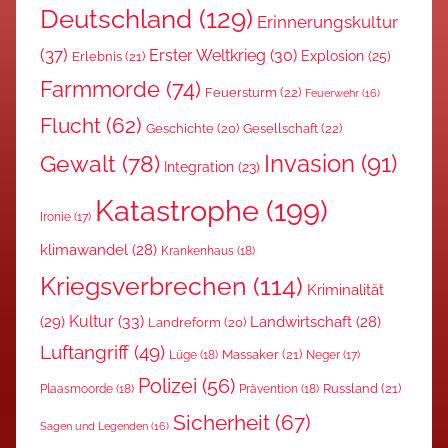
Deutschland
(129)
Erinnerungskultur
(37)
Erster Weltkrieg
(30)
Explosion
(25)
Erlebnis
(21)
Farmmorde
(74)
Feuersturm
(22)
Feuerwehr
(16)
Flucht
(62)
Gesellschaft
(22)
Geschichte
(20)
Invasion
(91)
Gewalt
(78)
Integration
(23)
Katastrophe
(199)
Ironie
(17)
klimawandel
(28)
Krankenhaus
(18)
Kriegsverbrechen
(114)
Kriminalität
Kultur
(33)
(29)
Landwirtschaft
(28)
Landreform
(20)
Luftangriff
(49)
Massaker
(21)
Lüge
(18)
Neger
(17)
Polizei
(56)
Russland
(21)
Plaasmoorde
(18)
Prävention
(18)
Sicherheit
(67)
Sagen und Legenden
(16)