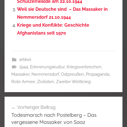
Schulzenwalde am 22.10.1944
Weil sie Deutsche sind – Das Massaker in
Nemmersdorf 21.10.1944
Kriege und Konflikte: Geschichte
Afghanistans seit 1970
artikel
1944
,
Erinnerungskultur
,
Kriegsverbrechen
,
Massaker
,
Nemmersdorf
,
Ostpreußen
,
Propaganda
,
Rote Armee
,
Zivilisten
,
Zweiter Weltkrieg
Beitragsnavigation
Vorheriger Beitrag
Todesmarsch nach Postelberg – Das
vergessene Massaker von Saaz