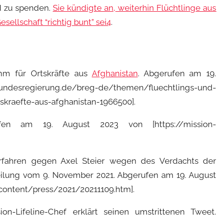
nd zu spenden.
Sie kündigte an, weiterhin Flüchtlinge aus
sellschaft “richtig bunt” sei
4
.
mm für Ortskräfte aus
Afghanistan
. Abgerufen am 19.
egierung.de/breg-de/themen/fluechtlings-und-
kraefte-aus-afghanistan-1966500].
fen am 19. August 2023 von [https://mission-
verfahren gegen Axel Steier wegen des Verdachts der
eilung vom 9. November 2021. Abgerufen am 19. August
/content/press/2021/20211109.htm].
sion-Lifeline-Chef erklärt seinen umstrittenen Tweet.