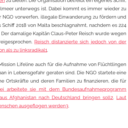
en
zu bieten. Die Organisation betreibt ein eigenes Schiff,
elmeer unterwegs ist. Dabei kommt es immer wieder zu
er NGO vorwerfen, illegale Einwanderung zu fördern und
as Schiff 2018 von Malta beschlagnahmt, nachdem es 224
. Der damalige Kapitän Claus-Peter Reisch wurde wegen
freigesprochen.
Reisch distanzierte sich jedoch von der
on als zu linksradikal
1
.
ission Lifeline auch für die Aufnahme von Flüchtlingen
ban in Lebensgefahr geraten sind. Die NGO startete eine
 Ortskräfte und deren Familien zu finanzieren, die für
ei arbeitete sie mit dem Bundesaufnahmeprogramm
aus Afghanistan nach Deutschland bringen soll
2
.
Laut
 Menschen ausgeflogen werden
3
.