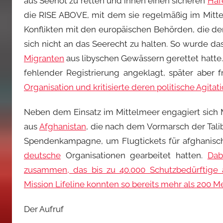
aus Seenot zu retten und ihnen einen sicheren
Haf
die RISE ABOVE, mit dem sie regelmäßig im Mitt
Konflikten mit den europäischen Behörden, die d
sich nicht an das Seerecht zu halten. So wurde d
Migranten
aus libyschen Gewässern gerettet hatte
fehlender Registrierung angeklagt, später aber 
Organisation und kritisierte deren politische Agitati
Neben dem Einsatz im Mittelmeer engagiert sich M
aus
Afghanistan
, die nach dem Vormarsch der Tali
Spendenkampagne, um Flugtickets für afghanische
deutsche
Organisationen gearbeitet hatten.
Dab
zusammen, das bis zu 40.000 Schutzbedürftige 
Mission Lifeline konnten so bereits mehr als 200
Der Aufruf