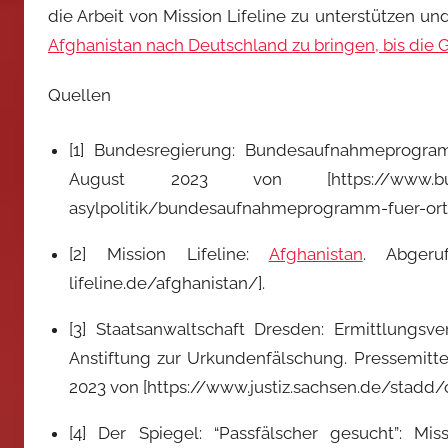
die Arbeit von Mission Lifeline zu unterstützen u
Afghanistan nach Deutschland zu bringen, bis die Ge
Quellen
[1] Bundesregierung: Bundesaufnahmeprogra
August 2023 von [https://www.bundesr
asylpolitik/bundesaufnahmeprogramm-fuer-orts
[2] Mission Lifeline:
Afghanistan
. Abgeru
lifeline.de/afghanistan/].
[3] Staatsanwaltschaft Dresden: Ermittlungs
Anstiftung zur Urkundenfälschung. Pressemitt
2023 von [https://www.justiz.sachsen.de/stadd
[4] Der Spiegel: “Passfälscher gesucht”: Mis