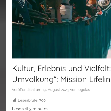
Kultur, Erlebnis und Vielfa
Umvolkung“: Mission Lifelin
Veröffentlicht am
19. August 2023
von
legolas
Leseabrufe:
700
Lesezeit
3
minutes